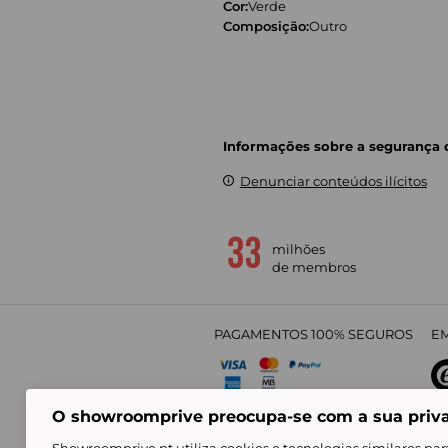
Cor:
Verde
Composição:
Outro
Informações sobre a segurança
Denunciar conteúdos ilícitos
milhões
de membros
PAGAMENTOS 100% SEGUROS
EM
O showroomprive preocupa-se com a sua priv
4,