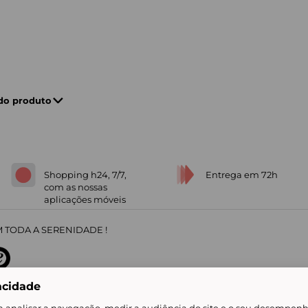
 do produto
Shopping h24, 7/7,
Entrega em 72h
com as nossas
aplicações móveis
 TODA A SERENIDADE !
acidade
sobre
31
/
5
91672
opiniões