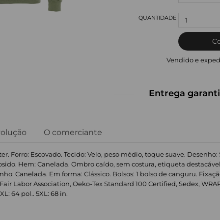
1
C
Vendido e exped
Entrega garanti
volução
O comerciante
ster. Forro: Escovado. Tecido: Velo, peso médio, toque suave. Desenho:
Cosido. Hem: Canelada. Ombro caído, sem costura, etiqueta destacáve
: Canelada. Em forma: Clássico. Bolsos: 1 bolso de canguru. Fixaçã
ir Labor Association, Oeko-Tex Standard 100 Certified, Sedex, WRAP Ce
4XL: 64 pol.. 5XL: 68 in.