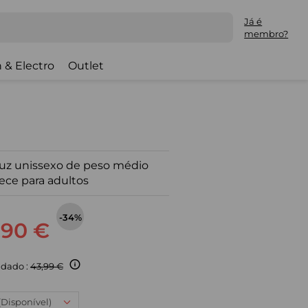
Já é
membro?
 & Electro
Outlet
uz unissexo de peso médio
eece para adultos
-34%
,90 €
dado :
43,99 €
 (Disponível)