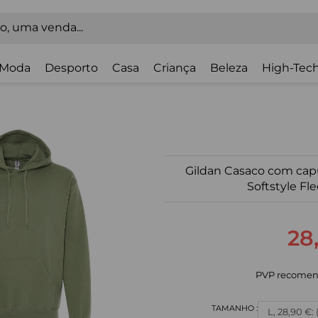
Moda
Desporto
Casa
Criança
Beleza
High-Tech
Gildan Casaco com cap
Softstyle Fl
28
PVP recomen
L, 28,90 €: