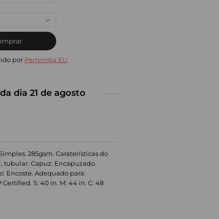
omprar
ido por
Pertemba EU
da dia 21 de agosto
 Simples. 285gsm. Caraterísticas do
l, tubular. Capuz: Encapuzado.
o: Encoste. Adequado para:
rtified. S: 40 in. M: 44 in. C: 48