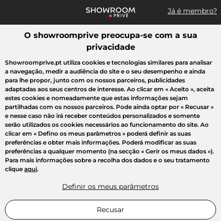
Já é membro?
O showroomprive preocupa-se com a sua
Pesquisar uma marca, um artigo, uma venda...
privacidade
Todas as vendas
Moda
Desporto
Casa
Criança
Beleza
Showroomprive.pt utiliza cookies e tecnologias similares para analisar
a navegação, medir a audiência do site e o seu desempenho e ainda
para lhe propor, junto com os nossos parceiros, publicidades
adaptadas aos seus centros de interesse. Ao clicar em
« Aceito »
, aceita
estes cookies e nomeadamente que estas informações sejam
partilhadas com os nossos parceiros. Pode ainda optar por
« Recusar »
e nesse caso não irá receber conteúdos personalizados e somente
serão utilizados os cookies necessários ao funcionamento do site. Ao
clicar em
« Defino os meus parâmetros »
poderá definir as suas
preferências e obter mais informações. Poderá modificar as suas
preferências a qualquer momento (na secção « Gerir os meus dados »).
Para mais informações sobre a recolha dos dados e o seu tratamento
clique
aqui
.
Definir os meus parâmetros
Recusar