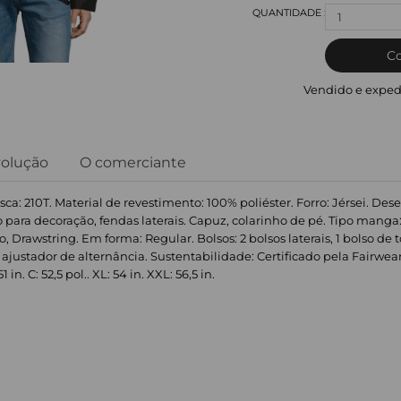
1
C
Vendido e exped
volução
O comerciante
sca: 210T. Material de revestimento: 100% poliéster. Forro: Jérsei. De
 para decoração, fendas laterais. Capuz, colarinho de pé. Tipo mang
, Drawstring. Em forma: Regular. Bolsos: 2 bolsos laterais, 1 bolso de t
: ajustador de alternância. Sustentabilidade: Certificado pela Fairwe
in. C: 52,5 pol.. XL: 54 in. XXL: 56,5 in.