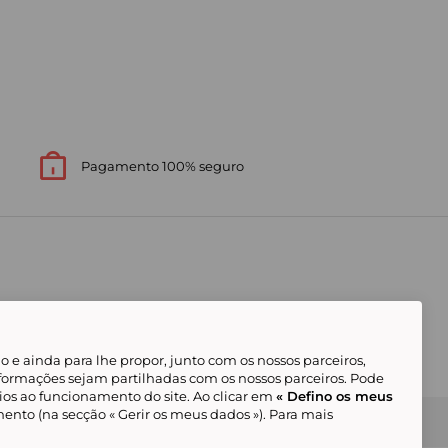
Pagamento 100% seguro
 e ainda para lhe propor, junto com os nossos parceiros,
formações sejam partilhadas com os nossos parceiros. Pode
ios ao funcionamento do site. Ao clicar em
« Defino os meus
ento (na secção « Gerir os meus dados »). Para mais
Gerir os meus cookies
Condições Gerais