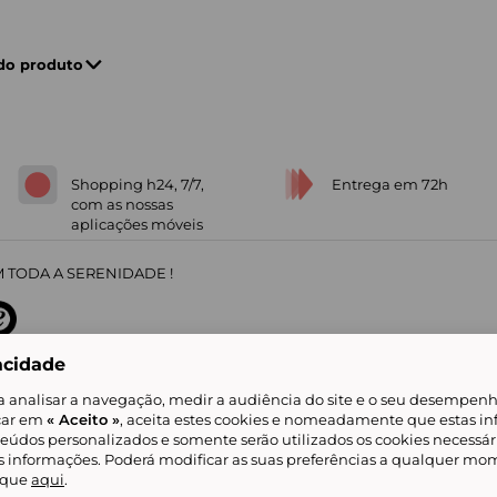
 do produto
Shopping h24, 7/7,
Entrega em 72h
com as nossas
aplicações móveis
 TODA A SERENIDADE !
acidade
sobre
31
/
5
91672
opiniões
a analisar a navegação, medir a audiência do site e o seu desempenho
icar em
« Aceito »
, aceita estes cookies e nomeadamente que estas in
teúdos personalizados e somente serão utilizados os cookies necessár
is informações. Poderá modificar as suas preferências a qualquer mom
alidade
Livro de Reclamações
Showroomprive group
Ajuda e Contacto
ketplace
Referenciação & Critérios de Classificação
Todos os nossos artigos
lique
aqui
.