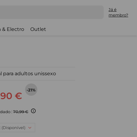
Já é
membro?
 & Electro
Outlet
l para adultos unissexo
-21%
,90 €
dado :
70,99 €
: (Disponível)