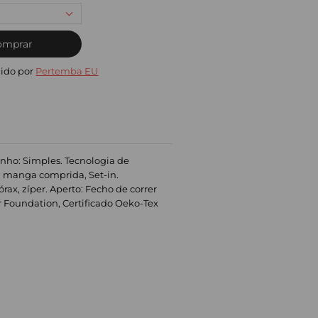
omprar
ido por
Pertemba EU
senho: Simples. Tecnologia de
a: manga comprida, Set-in.
órax, zíper. Aperto: Fecho de correr
ar Foundation, Certificado Oeko-Tex