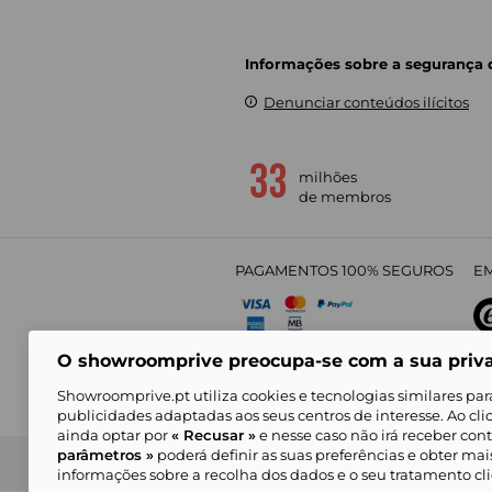
Informações sobre a segurança
Denunciar conteúdos ilícitos
milhões
de membros
PAGAMENTOS 100% SEGUROS
EM
O showroomprive preocupa-se com a sua priv
4,
Showroomprive.pt utiliza cookies e tecnologias similares par
publicidades adaptadas aos seus centros de interesse. Ao cl
ainda optar por
« Recusar »
e nesse caso não irá receber con
parâmetros »
poderá definir as suas preferências e obter ma
Condições Gerais de Venda
Política de Confidenci
de Mar
informações sobre a recolha dos dados e o seu tratamento c