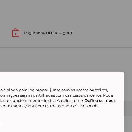
Pagamento 100% seguro
 e ainda para lhe propor, junto com os nossos parceiros,
formações sejam partilhadas com os nossos parceiros. Pode
ios ao funcionamento do site. Ao clicar em
« Defino os meus
ento (na secção « Gerir os meus dados »). Para mais
Gerir os meus cookies
Condições Gerais