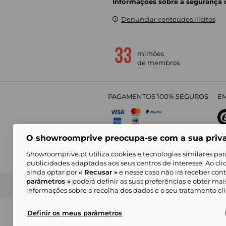
Informações sobre a segurança
Denunciar conteúdos ilícitos
milhões
de membros
PAGAMENTOS 100% SEGUROS
EM
O showroomprive preocupa-se com a sua priv
4,
Showroomprive.pt utiliza cookies e tecnologias similares par
publicidades adaptadas aos seus centros de interesse. Ao cl
ainda optar por
« Recusar »
e nesse caso não irá receber con
parâmetros »
poderá definir as suas preferências e obter ma
Condições Gerais de Venda
Política de Confidenci
de Mar
informações sobre a recolha dos dados e o seu tratamento c
Alguns visuais são gerados com inteligência ar
© Showroomprive.pt 2026
Definir os meus parâmetros