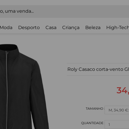
Moda
Desporto
Casa
Criança
Beleza
High-Tech
Roly Casaco corta-vento
34
M, 34,90 €:
1