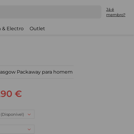
Já é
membro?
 & Electro
Outlet
 Glasgow Packaway para homem
,90 €
 (Disponível)