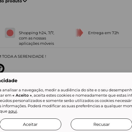
 do produto
Shopping h24, 7/7,
Entrega em 72h
com as nossas
aplicações móveis
 TODA A SERENIDADE !
acidade
sobre
31
/
5
91672
opiniões
a analisar a navegação, medir a audiência do site e o seu desempenho
icar em
« Aceito »
, aceita estes cookies e nomeadamente que estas in
teúdos personalizados e somente serão utilizados os cookies necessár
is informações. Poderá modificar as suas preferências a qualquer mom
alidade
Livro de Reclamações
Showroomprive group
Ajuda e Contacto
ketplace
Referenciação & Critérios de Classificação
Todos os nossos artigos
lique
aqui
.
tificial
Aceitar
Recusar