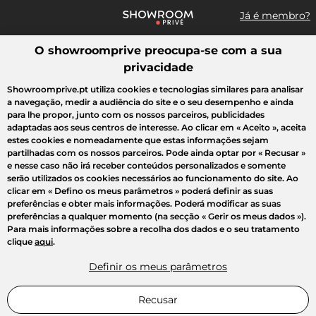
Já é membro?
O showroomprive preocupa-se com a sua
Pesquisar uma marca, um artigo, uma venda...
privacidade
Todas as vendas
Moda
Desporto
Casa
Criança
Beleza
Showroomprive.pt utiliza cookies e tecnologias similares para analisar
a navegação, medir a audiência do site e o seu desempenho e ainda
para lhe propor, junto com os nossos parceiros, publicidades
adaptadas aos seus centros de interesse. Ao clicar em
« Aceito »
, aceita
estes cookies e nomeadamente que estas informações sejam
partilhadas com os nossos parceiros. Pode ainda optar por
« Recusar »
e nesse caso não irá receber conteúdos personalizados e somente
serão utilizados os cookies necessários ao funcionamento do site. Ao
clicar em
« Defino os meus parâmetros »
poderá definir as suas
preferências e obter mais informações. Poderá modificar as suas
preferências a qualquer momento (na secção « Gerir os meus dados »).
Para mais informações sobre a recolha dos dados e o seu tratamento
clique
aqui
.
Definir os meus parâmetros
Recusar