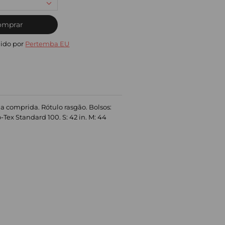
omprar
ido por
Pertemba EU
 comprida. Rótulo rasgão. Bolsos:
Tex Standard 100. S: 42 in. M: 44