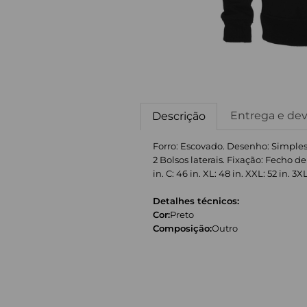
Entrega e de
Descrição
Forro: Escovado. Desenho: Simple
2 Bolsos laterais. Fixação: Fecho 
in. C: 46 in. XL: 48 in. XXL: 52 in. 3XL
Detalhes técnicos:
Cor:
Preto
Composição:
Outro