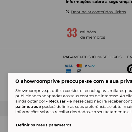
Informações sobre a segurança
Denunciar conteúdos ilícitos
milhões
de membros
PAGAMENTOS 100% SEGUROS
EM
O showroomprive preocupa-se com a sua priv
4,
Showroomprive.pt utiliza cookies e tecnologias similares par
publicidades adaptadas aos seus centros de interesse. Ao cl
ainda optar por
« Recusar »
e nesse caso não irá receber con
parâmetros »
poderá definir as suas preferências e obter ma
Condições Gerais de Venda
Política de Confidenci
de Mar
informações sobre a recolha dos dados e o seu tratamento c
Alguns visuais são gerados com inteligência ar
© Showroomprive.pt 2026
Definir os meus parâmetros