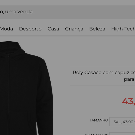
Moda
Desporto
Casa
Criança
Beleza
High-Tech
Roly Casaco com capuz c
par
43