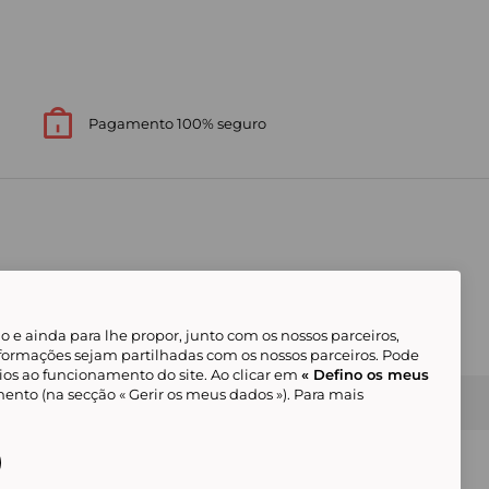
Pagamento 100% seguro
 e ainda para lhe propor, junto com os nossos parceiros,
formações sejam partilhadas com os nossos parceiros. Pode
ios ao funcionamento do site. Ao clicar em
« Defino os meus
ento (na secção « Gerir os meus dados »). Para mais
Gerir os meus cookies
Condições Gerais