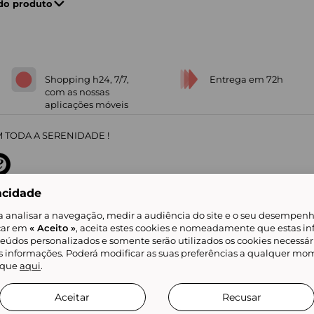
 do produto
Shopping h24, 7/7,
Entrega em 72h
com as nossas
aplicações móveis
 TODA A SERENIDADE !
acidade
sobre
31
/
5
91672
opiniões
a analisar a navegação, medir a audiência do site e o seu desempenho
icar em
« Aceito »
, aceita estes cookies e nomeadamente que estas in
teúdos personalizados e somente serão utilizados os cookies necessár
is informações. Poderá modificar as suas preferências a qualquer mom
alidade
Livro de Reclamações
Showroomprive group
Ajuda e Contacto
ketplace
Referenciação & Critérios de Classificação
Todos os nossos artigos
lique
aqui
.
tificial
Aceitar
Recusar