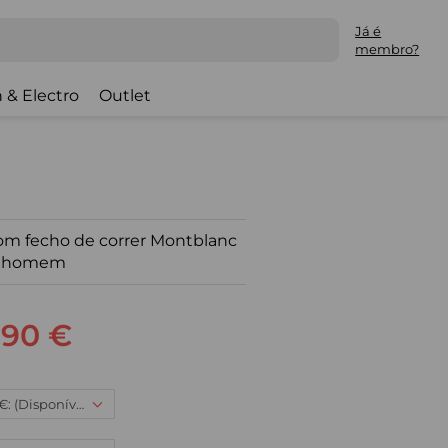
Já é
membro?
 & Electro
Outlet
om fecho de correr Montblanc
a homem
,90 €
3XL, 43,90 €: (Disponível)