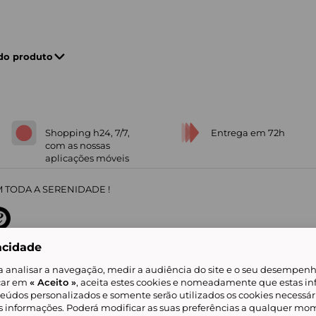
 do produto
Shopping h24, 7/7,
Entrega em 72h
com as nossas
aplicações móveis
 TODA A SERENIDADE !
acidade
sobre
31
/
5
91672
opiniões
a analisar a navegação, medir a audiência do site e o seu desempenho
icar em
« Aceito »
, aceita estes cookies e nomeadamente que estas in
teúdos personalizados e somente serão utilizados os cookies necessár
is informações. Poderá modificar as suas preferências a qualquer mom
alidade
Livro de Reclamações
Showroomprive group
Ajuda e Contacto