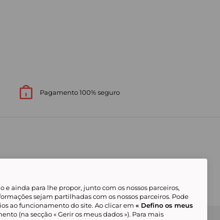
Pagamento 100% seguro
 e ainda para lhe propor, junto com os nossos parceiros,
formações sejam partilhadas com os nossos parceiros. Pode
ios ao funcionamento do site. Ao clicar em
« Defino os meus
ento (na secção « Gerir os meus dados »). Para mais
Gerir os meus cookies
Condições Gerais