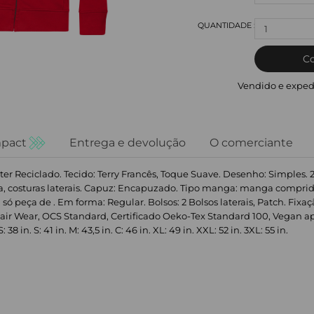
1
C
Vendido e exped
pact
Entrega e devolução
O comerciante
er Reciclado. Tecido: Terry Francês, Toque Suave. Desenho: Simples.
, costuras laterais. Capuz: Encapuzado. Tipo manga: manga comprida
só peça de . Em forma: Regular. Bolsos: 2 Bolsos laterais, Patch. Fixa
air Wear, OCS Standard, Certificado Oeko-Tex Standard 100, Vegan ap
in. S: 41 in. M: 43,5 in. C: 46 in. XL: 49 in. XXL: 52 in. 3XL: 55 in.