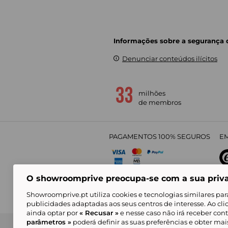
Informações sobre a segurança
Denunciar conteúdos ilícitos
milhões
de membros
PAGAMENTOS 100% SEGUROS
EM
O showroomprive preocupa-se com a sua priv
4,
Showroomprive.pt utiliza cookies e tecnologias similares par
publicidades adaptadas aos seus centros de interesse. Ao cl
ainda optar por
« Recusar »
e nesse caso não irá receber con
parâmetros »
poderá definir as suas preferências e obter ma
Condições Gerais de Venda
Política de Confidenci