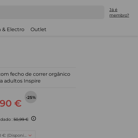
Já é
membro?
 & Electro
Outlet
om fecho de correr orgânico
a adultos Inspire
-25%
,90 €
dado :
50,99 €
XXXL, 37,90 €: (Disponível)