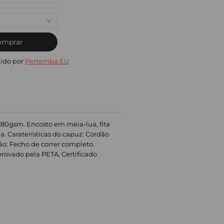
omprar
ido por
Pertemba EU
 280gsm. Encosto em meia-lua, fita
. Caraterísticas do capuz: Cordão
ção: Fecho de correr completo.
rovado pela PETA, Certificado