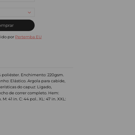
omprar
ido por
Pertemba EU
% poliéster. Enchimento: 220gsm.
nho: Elástico. Argola para cabide,
rísticas do capuz: Ligado,
 Fecho de correr completo. Hem:
: 41 in. C: 44 pol.. XL: 47 in. XXL: