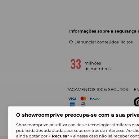
Informações sobre a segurança
Denunciar conteúdos ilícitos
milhões
de membros
PAGAMENTOS 100% SEGUROS
EM
O showroomprive preocupa-se com a sua priv
4,
Showroomprive.pt utiliza cookies e tecnologias similares par
publicidades adaptadas aos seus centros de interesse. Ao cl
ainda optar por
« Recusar »
e nesse caso não irá receber con