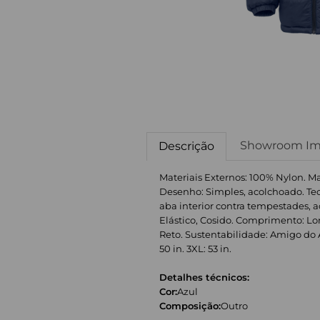
Showroom Im
Descrição
Materiais Externos: 100% Nylon. M
Desenho: Simples, acolchoado. Tecn
aba interior contra tempestades, 
Elástico, Cosido. Comprimento: Long
Reto. Sustentabilidade: Amigo do Amb
50 in. 3XL: 53 in.
Detalhes técnicos:
Cor:
Azul
Composição:
Outro