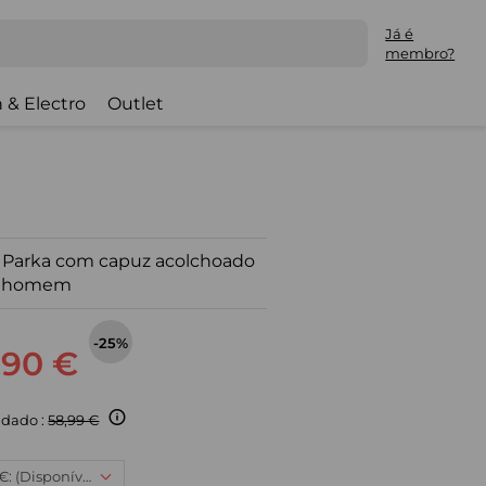
Já é
membro?
 & Electro
Outlet
 Parka com capuz acolchoado
a homem
-25%
,90 €
dado :
58,99 €
2XL, 43,90 €: (Disponível)