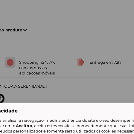
 do produto
Shopping h24, 7/7,
Entrega em 72h
com as nossas
aplicações móveis
 TODA A SERENIDADE !
acidade
sobre
31
/
5
91672
opiniões
a analisar a navegação, medir a audiência do site e o seu desempenho
icar em
« Aceito »
, aceita estes cookies e nomeadamente que estas in
teúdos personalizados e somente serão utilizados os cookies necessár