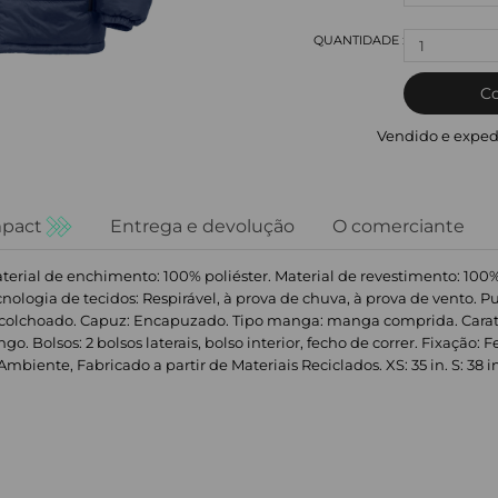
1
C
Vendido e exped
pact
Entrega e devolução
O comerciante
aterial de enchimento: 100% poliéster. Material de revestimento: 100
ologia de tecidos: Respirável, à prova de chuva, à prova de vento. Pu
acolchoado. Capuz: Encapuzado. Tipo manga: manga comprida. Carate
o. Bolsos: 2 bolsos laterais, bolso interior, fecho de correr. Fixação:
iente, Fabricado a partir de Materiais Reciclados. XS: 35 in. S: 38 in. M