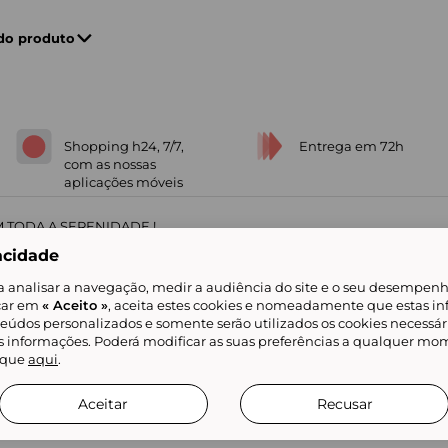
 do produto
Shopping h24, 7/7,
Entrega em 72h
com as nossas
aplicações móveis
 TODA A SERENIDADE !
acidade
a analisar a navegação, medir a audiência do site e o seu desempenho
icar em
« Aceito »
, aceita estes cookies e nomeadamente que estas in
teúdos personalizados e somente serão utilizados os cookies necessár
is informações. Poderá modificar as suas preferências a qualquer mom
alidade
Livro de Reclamações
Showroomprive group
Ajuda e Contacto
ketplace
Referenciação & Critérios de Classificação
Todos os nossos artigos
lique
aqui
.
tificial
Aceitar
Recusar