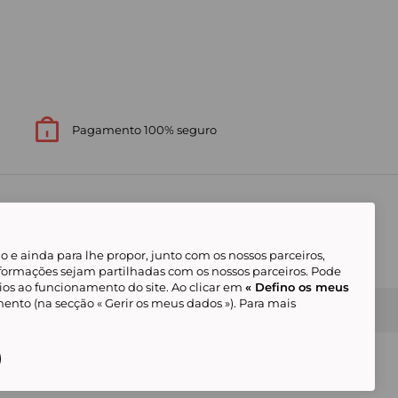
Pagamento 100% seguro
 e ainda para lhe propor, junto com os nossos parceiros,
formações sejam partilhadas com os nossos parceiros. Pode
ios ao funcionamento do site. Ao clicar em
« Defino os meus
ento (na secção « Gerir os meus dados »). Para mais
Gerir os meus cookies
Condições Gerais