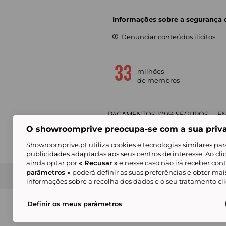
Informações sobre a segurança
Denunciar conteúdos ilícitos
milhões
de membros
PAGAMENTOS 100% SEGUROS
EM
O showroomprive preocupa-se com a sua priv
Showroomprive.pt utiliza cookies e tecnologias similares par
publicidades adaptadas aos seus centros de interesse. Ao cl
ainda optar por
« Recusar »
e nesse caso não irá receber con
parâmetros »
poderá definir as suas preferências e obter ma
Condições Gerais de Venda
Política de Confidenci
de Mar
informações sobre a recolha dos dados e o seu tratamento c
Alguns visuais são gerados com inteligência ar
© Showroomprive.pt 2026
Definir os meus parâmetros