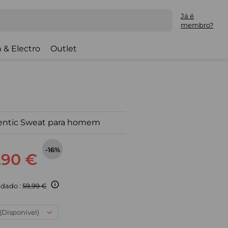
Já é
membro?
 & Electro
Outlet
hentic Sweat para homem
-16%
,90 €
dado :
59,99 €
 (Disponível)