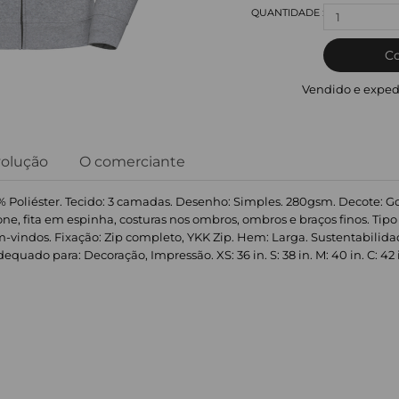
1
C
Vendido e exped
volução
O comerciante
 Poliéster. Tecido: 3 camadas. Desenho: Simples. 280gsm. Decote: Go
efone, fita em espinha, costuras nos ombros, ombros e braços finos. 
Bem-vindos. Fixação: Zip completo, YKK Zip. Hem: Larga. Sustentabilida
uado para: Decoração, Impressão. XS: 36 in. S: 38 in. M: 40 in. C: 42 in