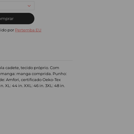
omprar
ido por
Pertemba EU
la cadete, tecido próprio. Com
Tipo manga: manga comprida. Punho:
de: Amfori, certificado Oeko-Tex
. XL: 44 in. XXL: 46 in. 3XL: 48 in.