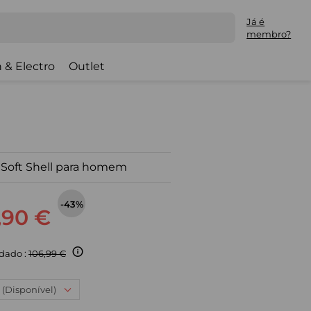
Já é
membro?
 & Electro
Outlet
 Soft Shell para homem
-43%
,90 €
dado :
106,99 €
 (Disponível)