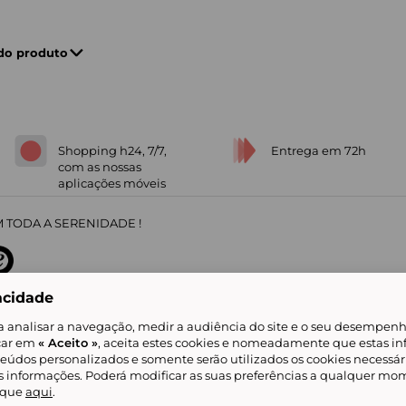
 do produto
Shopping h24, 7/7,
Entrega em 72h
com as nossas
aplicações móveis
 TODA A SERENIDADE !
acidade
sobre
31
/
5
91672
opiniões
a analisar a navegação, medir a audiência do site e o seu desempenho
icar em
« Aceito »
, aceita estes cookies e nomeadamente que estas in
teúdos personalizados e somente serão utilizados os cookies necessár
is informações. Poderá modificar as suas preferências a qualquer mom
alidade
Livro de Reclamações
Showroomprive group
Ajuda e Contacto
ketplace
Referenciação & Critérios de Classificação
Todos os nossos artigos
lique
aqui
.