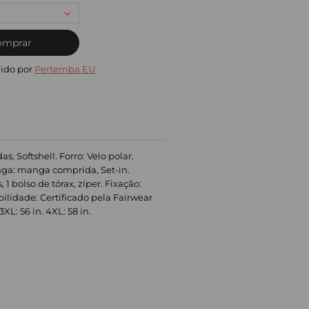
omprar
ido por
Pertemba EU
, Softshell. Forro: Velo polar.
nga: manga comprida, Set-in.
1 bolso de tórax, zíper. Fixação:
ilidade: Certificado pela Fairwear
XL: 56 in. 4XL: 58 in.