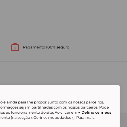
Pagamento 100% seguro
 e ainda para lhe propor, junto com os nossos parceiros,
formações sejam partilhadas com os nossos parceiros. Pode
ios ao funcionamento do site. Ao clicar em
« Defino os meus
ento (na secção « Gerir os meus dados »). Para mais
Gerir os meus cookies
Condições Gerais