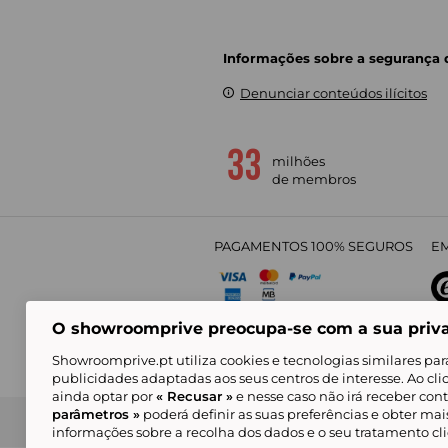
Informações sobre a segurança
Denunciar conteúdos ilícitos
milhões
de membros
PAGAMENTOS 100% SEGUROS
EM
O showroomprive preocupa-se com a sua priv
4,
Showroomprive.pt utiliza cookies e tecnologias similares par
publicidades adaptadas aos seus centros de interesse. Ao cl
ainda optar por
« Recusar »
e nesse caso não irá receber con
parâmetros »
poderá definir as suas preferências e obter ma
Condições Gerais de Venda
Política de Confidenci
de Mar
informações sobre a recolha dos dados e o seu tratamento c