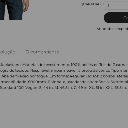
1
C
Vendido e exped
volução
O comerciante
6% elastano. Material de revestimento: 100% poliéster. Tecido: 3 camadas
gia de tecidos: Respirável, impermeável, à prova de vento. Tipo ma
Aba de fixação por toque. Em forma: Regular. Bolsos: 2 bolsos laterais, 
mpermeabilidade: 8000mm. Bainha: ajustador de alternância. Sustentab
dard 100, Vegan. S: 44 in. M: 46,5 in. C: 49 in. XL: 51 in. XXL: 53,5 in. 3