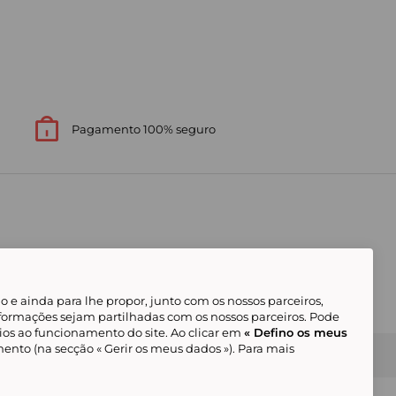
Pagamento 100% seguro
 e ainda para lhe propor, junto com os nossos parceiros,
formações sejam partilhadas com os nossos parceiros. Pode
ios ao funcionamento do site. Ao clicar em
« Defino os meus
ento (na secção « Gerir os meus dados »). Para mais
Gerir os meus cookies
Condições Gerais