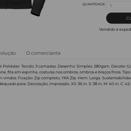
1
C
Vendido e exped
volução
O comerciante
 Poliéster. Tecido: 3 camadas. Desenho: Simples. 280gsm. Decote: Go
efone, fita em espinha, costuras nos ombros, ombros e braços finos. 
Bem-vindos. Fixação: Zip completo, YKK Zip. Hem: Larga. Sustentabilida
uado para: Decoração, Impressão. XS: 36 in. S: 38 in. M: 40 in. C: 42 in