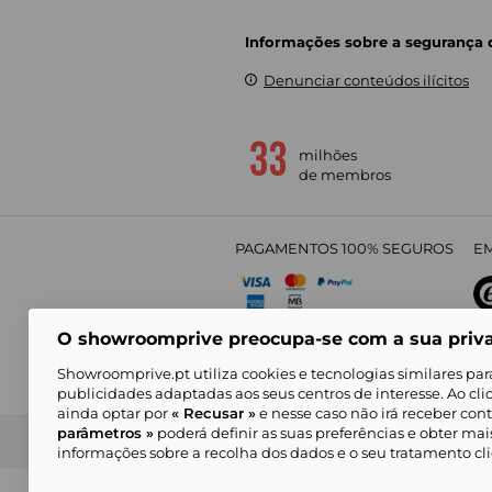
Informações sobre a segurança
Denunciar conteúdos ilícitos
milhões
de membros
PAGAMENTOS 100% SEGUROS
EM
O showroomprive preocupa-se com a sua priv
4,
Showroomprive.pt utiliza cookies e tecnologias similares par
publicidades adaptadas aos seus centros de interesse. Ao cl
ainda optar por
« Recusar »
e nesse caso não irá receber con
parâmetros »
poderá definir as suas preferências e obter ma
Condições Gerais de Venda
Política de Confidenci
de Mar
informações sobre a recolha dos dados e o seu tratamento c
Alguns visuais são gerados com inteligência ar