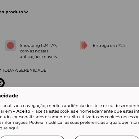
 do produto
Shopping h24, 7/7,
Entrega em 72h
com as nossas
aplicações móveis
 TODA A SERENIDADE !
acidade
sobre
31
/
5
91672
opiniões
a analisar a navegação, medir a audiência do site e o seu desempenho
icar em
« Aceito »
, aceita estes cookies e nomeadamente que estas in
teúdos personalizados e somente serão utilizados os cookies necessár
is informações. Poderá modificar as suas preferências a qualquer mom
alidade
Livro de Reclamações
Showroomprive group
Ajuda e Contacto
ketplace
Referenciação & Critérios de Classificação
Todos os nossos artigos
lique
aqui
.
tificial