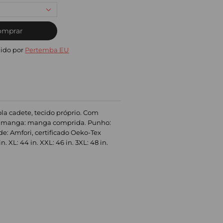
omprar
ido por
Pertemba EU
la cadete, tecido próprio. Com
Tipo manga: manga comprida. Punho:
de: Amfori, certificado Oeko-Tex
. XL: 44 in. XXL: 46 in. 3XL: 48 in.