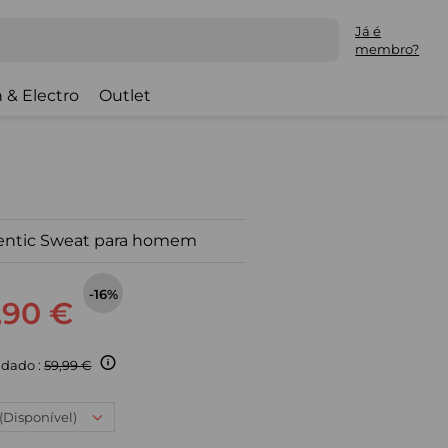
Já é
membro?
 & Electro
Outlet
hentic Sweat para homem
-16%
,90 €
dado :
59,99 €
 (Disponível)