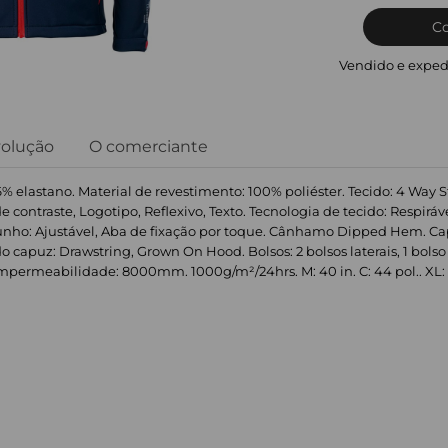
C
Vendido e exped
volução
O comerciante
6% elastano. Material de revestimento: 100% poliéster. Tecido: 4 Way Str
contraste, Logotipo, Reflexivo, Texto. Tecnologia de tecido: Respiráve
unho: Ajustável, Aba de fixação por toque. Cânhamo Dipped Hem. C
 capuz: Drawstring, Grown On Hood. Bolsos: 2 bolsos laterais, 1 bolso 
mpermeabilidade: 8000mm. 1000g/m²/24hrs. M: 40 in. C: 44 pol.. XL: 48 