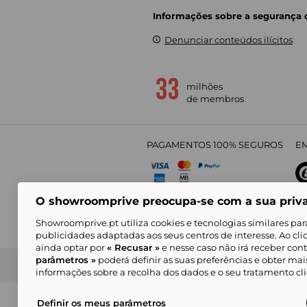
Informações sobre a segurança
Denunciar conteúdos ilícitos
milhões
de membros
PAGAMENTOS 100% SEGUROS
EM
O showroomprive preocupa-se com a sua priv
4,
Showroomprive.pt utiliza cookies e tecnologias similares par
publicidades adaptadas aos seus centros de interesse. Ao cl
ainda optar por
« Recusar »
e nesse caso não irá receber con
parâmetros »
poderá definir as suas preferências e obter ma
Condições Gerais de Venda
Política de Confidenci
de Mar
informações sobre a recolha dos dados e o seu tratamento c
Alguns visuais são gerados com inteligência ar
© Showroomprive.pt 2026
Definir os meus parâmetros