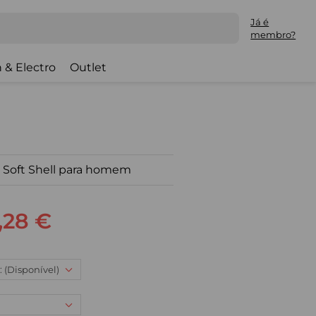
Já é
membro?
 & Electro
Outlet
 Soft Shell para homem
,28 €
: (Disponível)