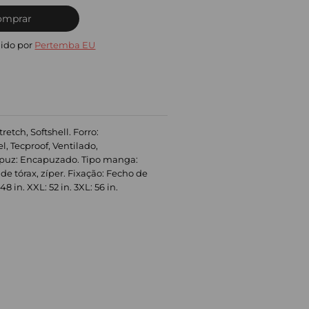
omprar
ido por
Pertemba EU
etch, Softshell. Forro:
l, Tecproof, Ventilado,
apuz: Encapuzado. Tipo manga:
de tórax, zíper. Fixação: Fecho de
in. XXL: 52 in. 3XL: 56 in.