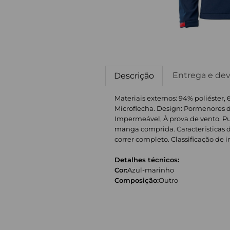
Entrega e de
Descrição
Materiais externos: 94% poliéster, 
Microflecha. Design: Pormenores de 
Impermeável, À prova de vento. P
manga comprida. Características do
correr completo. Classificação de i
Detalhes técnicos:
Cor:
Azul-marinho
Composição:
Outro