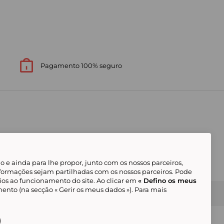
Pagamento 100% seguro
 e ainda para lhe propor, junto com os nossos parceiros,
formações sejam partilhadas com os nossos parceiros. Pode
ios ao funcionamento do site. Ao clicar em
« Defino os meus
ento (na secção « Gerir os meus dados »). Para mais
Gerir os meus cookies
Condições Gerais