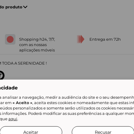
 do produto
Shopping h24, 7/7,
Entrega em 72h
com as nossas
aplicações móveis
 TODA A SERENIDADE !
acidade
sobre
31
/
5
91672
opiniões
a analisar a navegação, medir a audiência do site e o seu desempenho
icar em
« Aceito »
, aceita estes cookies e nomeadamente que estas in
teúdos personalizados e somente serão utilizados os cookies necessár
is informações. Poderá modificar as suas preferências a qualquer mom
alidade
Livro de Reclamações
Showroomprive group
Ajuda e Contacto
ketplace
Referenciação & Critérios de Classificação
Todos os nossos artigos
lique
aqui
.
tificial
Aceitar
Recusar