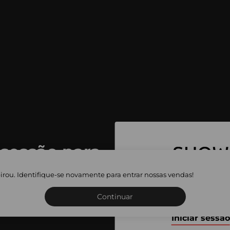
 sessão para
 as vendas
irou. Identifique-se novamente para entrar nossas vendas!
Inscreva-se ou inicie a sua 
adas
Continuar
Iniciar sessão