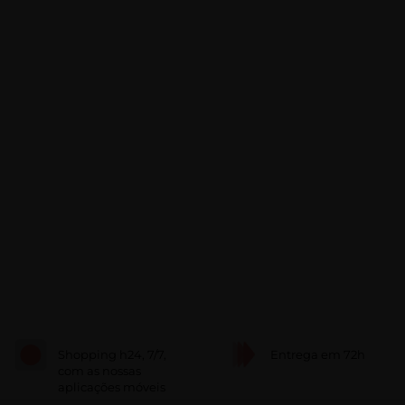
Shopping h24, 7/7,
Entrega em 72h
com as nossas
aplicações móveis