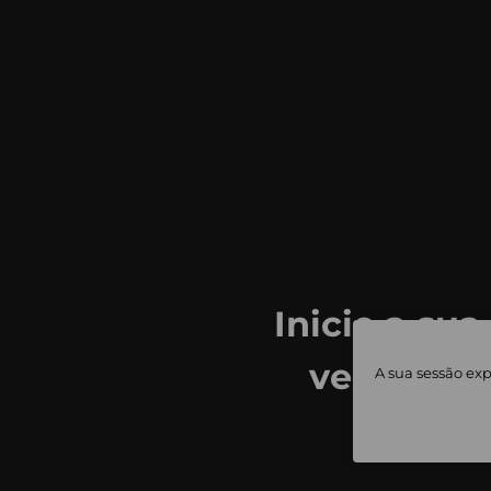
Inicie a sua
ver todas
A sua sessão exp
priv