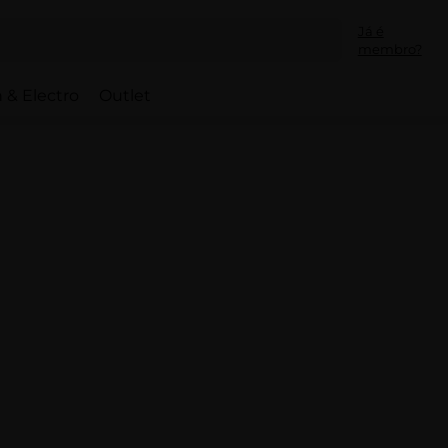
Já é
membro?
 & Electro
Outlet