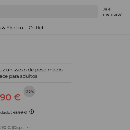
Já é
membro?
 & Electro
Outlet
uz unissexo de peso médio
eece para adultos
-22%
,90 €
dado :
43,99 €
3XL/4XL, 33,90 €: (Disponível)