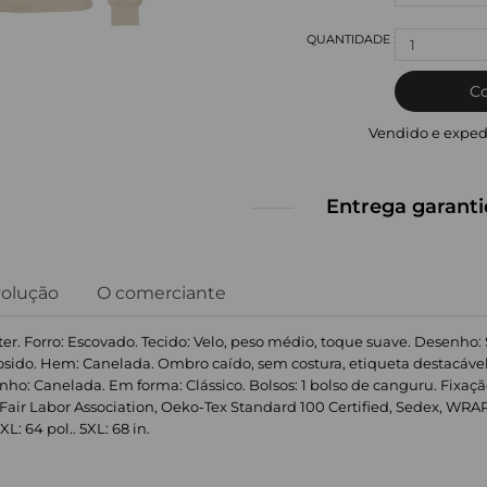
1
C
Vendido e exped
Entrega garanti
volução
O comerciante
ster. Forro: Escovado. Tecido: Velo, peso médio, toque suave. Desenho:
Cosido. Hem: Canelada. Ombro caído, sem costura, etiqueta destacáve
: Canelada. Em forma: Clássico. Bolsos: 1 bolso de canguru. Fixaçã
ir Labor Association, Oeko-Tex Standard 100 Certified, Sedex, WRAP Ce
4XL: 64 pol.. 5XL: 68 in.