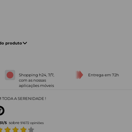
 do produto
Shopping h24, 7/7,
Entrega em 72h
com as nossas
aplicações móveis
 TODA A SERENIDADE !
sobre
31
/
5
91672
opiniões