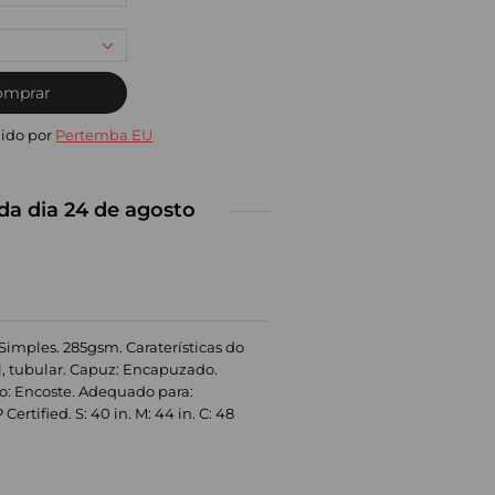
omprar
ido por
Pertemba EU
da dia 24 de agosto
 Simples. 285gsm. Caraterísticas do
l, tubular. Capuz: Encapuzado.
o: Encoste. Adequado para:
rtified. S: 40 in. M: 44 in. C: 48