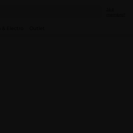
Já é
membro?
 & Electro
Outlet