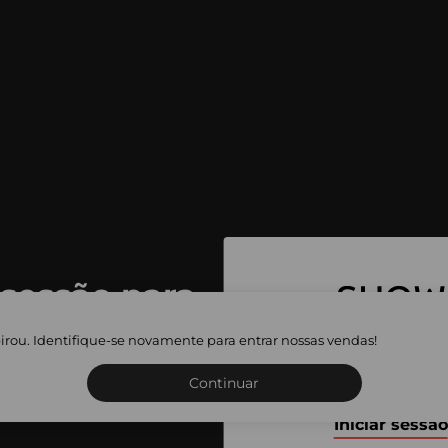
 sessão para
 as vendas
irou. Identifique-se novamente para entrar nossas vendas!
Inscreva-se ou inicie a sua 
adas
Continuar
Iniciar sessão