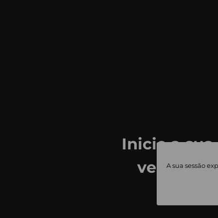
Inicie a sua
ver todas
A sua sessão exp
priv