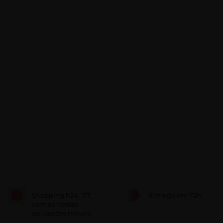
Shopping h24, 7/7,
Entrega em 72h
com as nossas
aplicações móveis