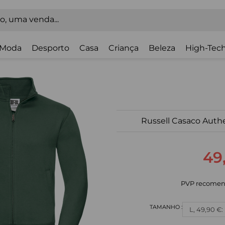
Moda
Desporto
Casa
Criança
Beleza
High-Tech
Russell Casaco Aut
49
PVP recomen
L, 49,90 €: