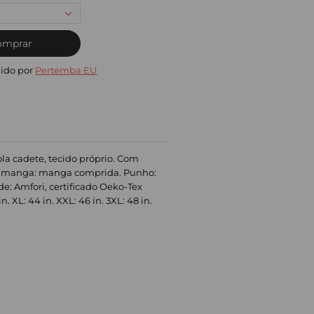
omprar
ido por
Pertemba EU
la cadete, tecido próprio. Com
Tipo manga: manga comprida. Punho:
de: Amfori, certificado Oeko-Tex
. XL: 44 in. XXL: 46 in. 3XL: 48 in.