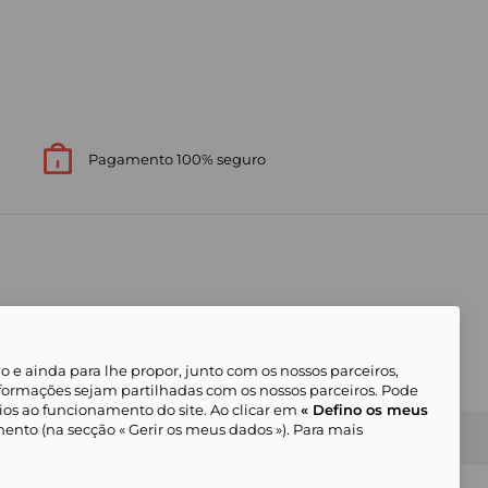
Pagamento 100% seguro
 e ainda para lhe propor, junto com os nossos parceiros,
formações sejam partilhadas com os nossos parceiros. Pode
ios ao funcionamento do site. Ao clicar em
« Defino os meus
ento (na secção « Gerir os meus dados »). Para mais
Gerir os meus cookies
Condições Gerais