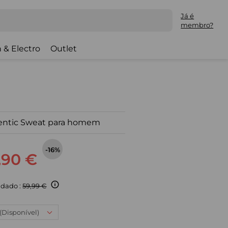
Já é
membro?
 & Electro
Outlet
hentic Sweat para homem
-16%
,90 €
dado :
59,99 €
 (Disponível)