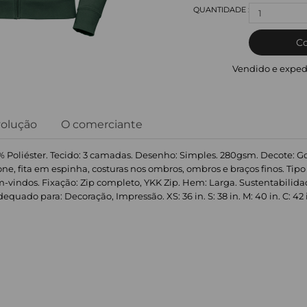
1
C
Vendido e exped
volução
O comerciante
 Poliéster. Tecido: 3 camadas. Desenho: Simples. 280gsm. Decote: Go
efone, fita em espinha, costuras nos ombros, ombros e braços finos. 
Bem-vindos. Fixação: Zip completo, YKK Zip. Hem: Larga. Sustentabilida
uado para: Decoração, Impressão. XS: 36 in. S: 38 in. M: 40 in. C: 42 in