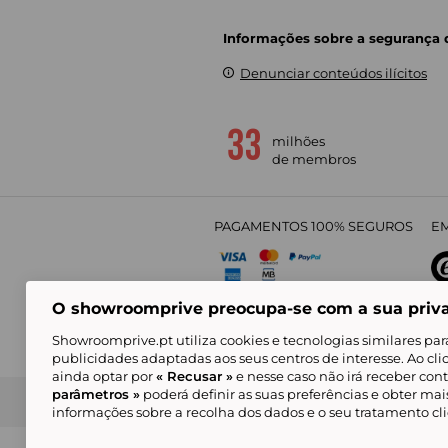
Informações sobre a segurança
Denunciar conteúdos ilícitos
milhões
de membros
PAGAMENTOS 100% SEGUROS
EM
O showroomprive preocupa-se com a sua priv
4,
Showroomprive.pt utiliza cookies e tecnologias similares par
publicidades adaptadas aos seus centros de interesse. Ao cl
ainda optar por
« Recusar »
e nesse caso não irá receber con
parâmetros »
poderá definir as suas preferências e obter ma
Condições Gerais de Venda
Política de Confidenci
de Mar
informações sobre a recolha dos dados e o seu tratamento c
Alguns visuais são gerados com inteligência ar