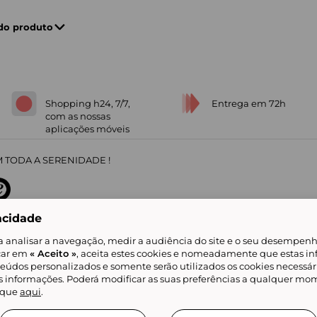
 do produto
Shopping h24, 7/7,
Entrega em 72h
com as nossas
aplicações móveis
 TODA A SERENIDADE !
acidade
sobre
31
/
5
91672
opiniões
a analisar a navegação, medir a audiência do site e o seu desempenho
icar em
« Aceito »
, aceita estes cookies e nomeadamente que estas in
teúdos personalizados e somente serão utilizados os cookies necessár
is informações. Poderá modificar as suas preferências a qualquer mom
alidade
Livro de Reclamações
Showroomprive group
Ajuda e Contacto
ketplace
Referenciação & Critérios de Classificação
Todos os nossos artigos
lique
aqui
.
tificial