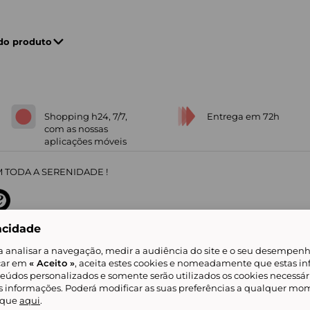
 do produto
Shopping h24, 7/7,
Entrega em 72h
com as nossas
aplicações móveis
 TODA A SERENIDADE !
acidade
sobre
31
/
5
91672
opiniões
a analisar a navegação, medir a audiência do site e o seu desempenho
icar em
« Aceito »
, aceita estes cookies e nomeadamente que estas in
teúdos personalizados e somente serão utilizados os cookies necessár
is informações. Poderá modificar as suas preferências a qualquer mom
alidade
Livro de Reclamações
Showroomprive group
Ajuda e Contacto
ketplace
Referenciação & Critérios de Classificação
Todos os nossos artigos
lique
aqui
.