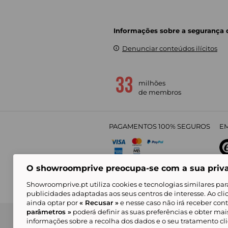
Informações sobre a segurança
Denunciar conteúdos ilícitos
milhões
de membros
PAGAMENTOS 100% SEGUROS
EM
O showroomprive preocupa-se com a sua priv
4,
Showroomprive.pt utiliza cookies e tecnologias similares par
publicidades adaptadas aos seus centros de interesse. Ao cl
ainda optar por
« Recusar »
e nesse caso não irá receber con
parâmetros »
poderá definir as suas preferências e obter ma
Condições Gerais de Venda
Política de Confidenci
de Mar
informações sobre a recolha dos dados e o seu tratamento c