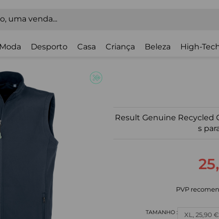
Moda
Desporto
Casa
Criança
Beleza
High-Tech
Result Genuine Recycled 
s pa
25
PVP recomen
XL, 25,90 €