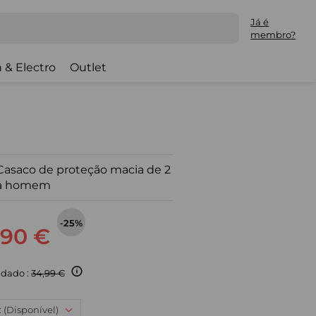
Já é
membro?
 & Electro
Outlet
Casaco de proteção macia de 2
ra homem
-25%
,90 €
dado :
34,99 €
: (Disponível)