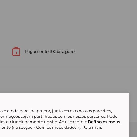
Pagamento 100% seguro
 e ainda para lhe propor, junto com os nossos parceiros,
formações sejam partilhadas com os nossos parceiros. Pode
ios ao funcionamento do site. Ao clicar em
« Defino os meus
ento (na secção « Gerir os meus dados »). Para mais
Gerir os meus cookies
Condições Gerais