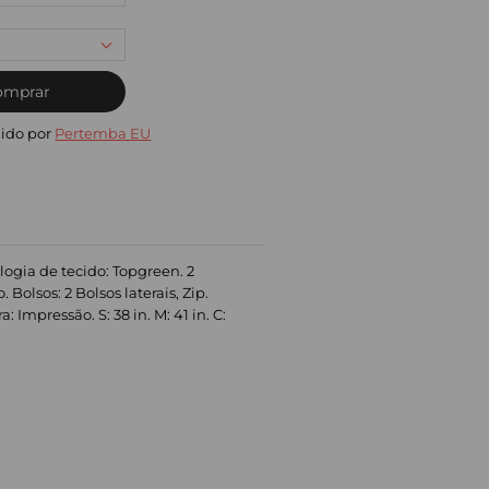
omprar
ido por
Pertemba EU
logia de tecido: Topgreen. 2
lsos: 2 Bolsos laterais, Zip.
mpressão. S: 38 in. M: 41 in. C: