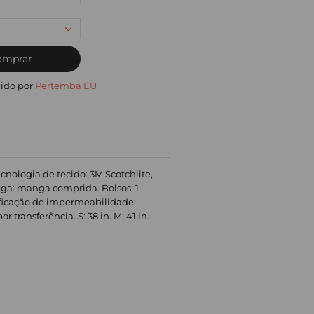
omprar
ido por
Pertemba EU
ecnologia de tecido: 3M Scotchlite,
nga: manga comprida. Bolsos: 1
ssificação de impermeabilidade:
ransferência. S: 38 in. M: 41 in.