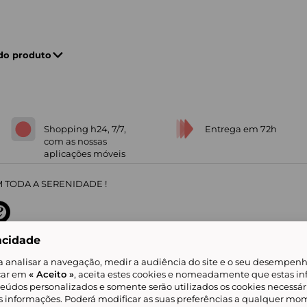
 do produto
Shopping h24, 7/7,
Entrega em 72h
com as nossas
aplicações móveis
 TODA A SERENIDADE !
acidade
sobre
31
/
5
91672
opiniões
a analisar a navegação, medir a audiência do site e o seu desempenho
icar em
« Aceito »
, aceita estes cookies e nomeadamente que estas in
teúdos personalizados e somente serão utilizados os cookies necessár
is informações. Poderá modificar as suas preferências a qualquer mom
alidade
Livro de Reclamações
Showroomprive group
Ajuda e Contacto