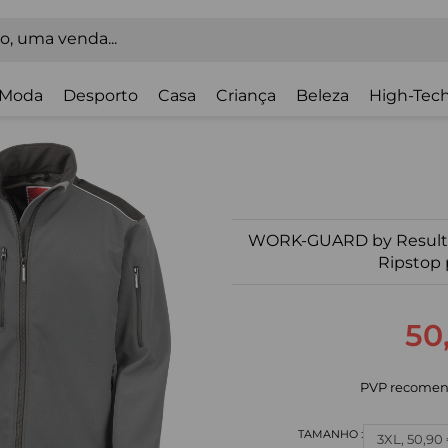
Moda
Desporto
Casa
Criança
Beleza
High-Tech
WORK-GUARD by Result C
Ripstop
50
PVP recomen