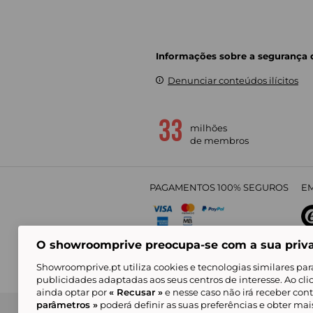
Informações sobre a segurança
Denunciar conteúdos ilícitos
milhões
de membros
PAGAMENTOS 100% SEGUROS
EM
O showroomprive preocupa-se com a sua priv
4,
Showroomprive.pt utiliza cookies e tecnologias similares par
publicidades adaptadas aos seus centros de interesse. Ao cl
ainda optar por
« Recusar »
e nesse caso não irá receber con
parâmetros »
poderá definir as suas preferências e obter ma
Condições Gerais de Venda
Política de Confidenci