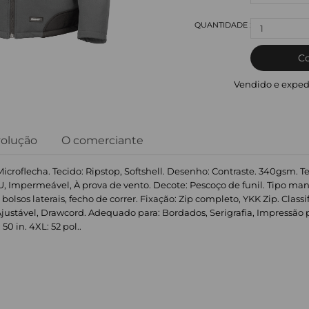
1
C
Vendido e exped
volução
O comerciante
Microflecha. Tecido: Ripstop, Softshell. Desenho: Contraste. 340gsm. T
, Impermeável, À prova de vento. Decote: Pescoço de funil. Tipo ma
 bolsos laterais, fecho de correr. Fixação: Zip completo, YKK Zip. Cla
ável, Drawcord. Adequado para: Bordados, Serigrafia, Impressão por t
 50 in. 4XL: 52 pol..