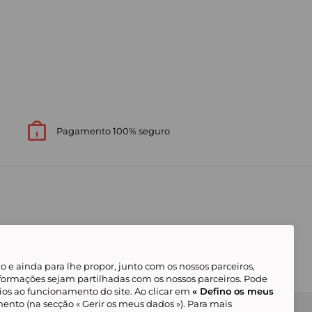
Pagamento 100% seguro
 e ainda para lhe propor, junto com os nossos parceiros,
formações sejam partilhadas com os nossos parceiros. Pode
ios ao funcionamento do site. Ao clicar em
« Defino os meus
ento (na secção « Gerir os meus dados »). Para mais
Gerir os meus cookies
Condições Gerais