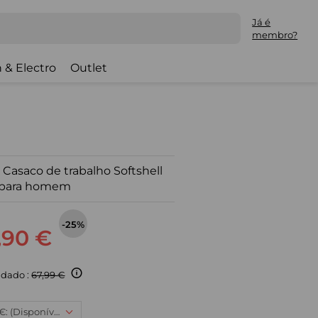
Já é
membro?
 & Electro
Outlet
asaco de trabalho Softshell
 para homem
-25%
,90 €
dado :
67,99 €
3XL, 50,90 €: (Disponível)