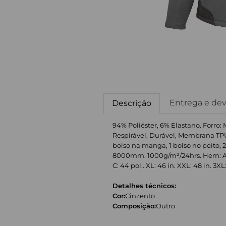
Entrega e de
Descrição
94% Poliéster, 6% Elastano. Forro: 
Respirável, Durável, Membrana TPU
bolso na manga, 1 bolso no peito, 2
8000mm. 1000g/m²/24hrs. Hem: Ajust
C: 44 pol.. XL: 46 in. XXL: 48 in. 3XL:
Detalhes técnicos:
Cor:
Cinzento
Composição:
Outro