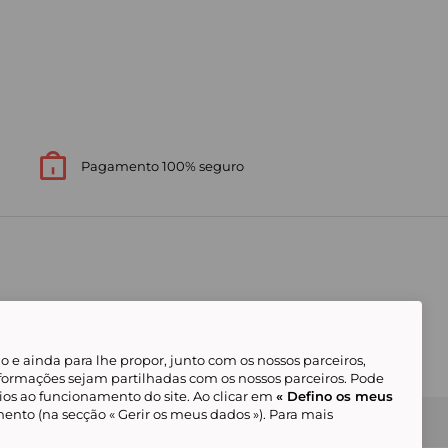
Pagamento 100% seguro
 e ainda para lhe propor, junto com os nossos parceiros,
formações sejam partilhadas com os nossos parceiros. Pode
ios ao funcionamento do site. Ao clicar em
« Defino os meus
ento (na secção « Gerir os meus dados »). Para mais
Gerir os meus cookies
Condições Gerais