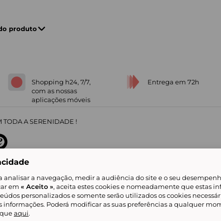
 do produto
Shopping h24, 7/7,
Entrega em 72h
com as nossas
aplicações móveis
 TODA A SERENIDADE !
acidade
sobre
31
/
5
91672
opiniões
a analisar a navegação, medir a audiência do site e o seu desempenho
icar em
« Aceito »
, aceita estes cookies e nomeadamente que estas in
teúdos personalizados e somente serão utilizados os cookies necessár
is informações. Poderá modificar as suas preferências a qualquer mom
alidade
Livro de Reclamações
Showroomprive group
Ajuda e Contacto
ketplace
Referenciação & Critérios de Classificação
Todos os nossos artigos
lique
aqui
.