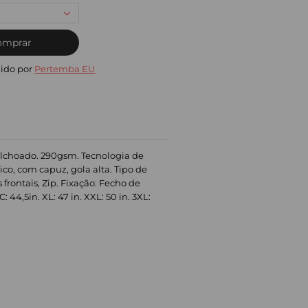
omprar
ido por
Pertemba EU
Acolchoado. 290gsm. Tecnologia de
tico, com capuz, gola alta. Tipo de
frontais, Zip. Fixação: Fecho de
 44,5in. XL: 47 in. XXL: 50 in. 3XL: