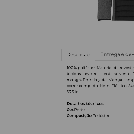
Entrega e de
Descrição
100% poliéster. Material de revest
tecidos: Leve, resistente ao vento.
manga: Entrelaçada, Manga comprida
correr completo. Hem: Elástico. Sust
53,5 in.
Detalhes técnicos:
Cor:
Preto
Composição:
Poliéster