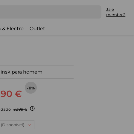
Já é
membro?
 & Electro
Outlet
Minsk para homem
-11%
,90 €
dado :
52,99 €
 (Disponível)