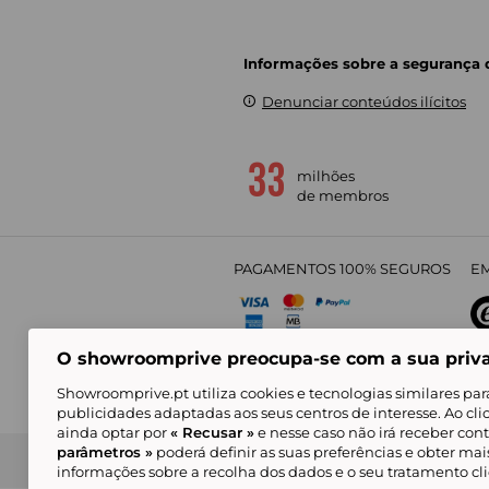
Informações sobre a segurança
Denunciar conteúdos ilícitos
milhões
de membros
PAGAMENTOS 100% SEGUROS
EM
O showroomprive preocupa-se com a sua priv
4,
Showroomprive.pt utiliza cookies e tecnologias similares par
publicidades adaptadas aos seus centros de interesse. Ao cl
ainda optar por
« Recusar »
e nesse caso não irá receber con
parâmetros »
poderá definir as suas preferências e obter ma
Condições Gerais de Venda
Política de Confidenci
de Mar
informações sobre a recolha dos dados e o seu tratamento c