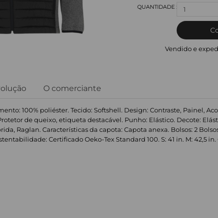
1
C
Vendido e exped
volução
O comerciante
imento: 100% poliéster. Tecido: Softshell. Design: Contraste, Painel, 
 Protetor de queixo, etiqueta destacável. Punho: Elástico. Decote: Elás
, Raglan. Características da capota: Capota anexa. Bolsos: 2 Bolsos 
entabilidade: Certificado Oeko-Tex Standard 100. S: 41 in. M: 42,5 in. C: