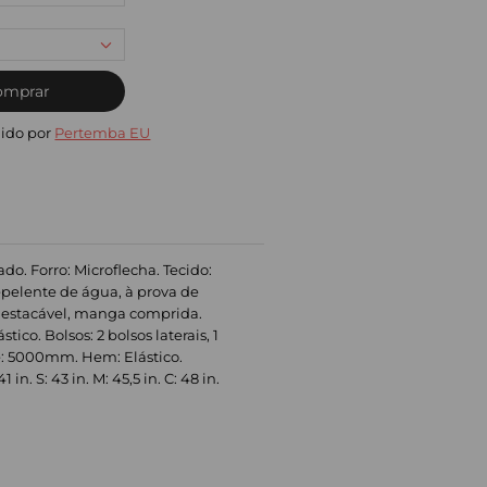
omprar
ido por
Pertemba EU
do. Forro: Microflecha. Tecido:
repelente de água, à prova de
: destacável, manga comprida.
co. Bolsos: 2 bolsos laterais, 1
ade: 5000mm. Hem: Elástico.
. S: 43 in. M: 45,5 in. C: 48 in.