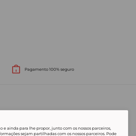
Pagamento 100% seguro
 e ainda para lhe propor, junto com os nossos parceiros,
formações sejam partilhadas com os nossos parceiros. Pode