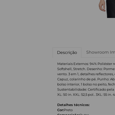
Showroom Im
Descrição
Materiais Externos: 94% Poliéster r
Softshell, Stretch. Desenho: Porme
vento. 3 em 1, detalhes reflectore
Capuz, colarinho de pé. Punho: Aba 
bolso interior, 1 bolso no peito, f
Sustentabilidade: Certificado pela 
XL: 50 in. XXL: 52,5 pol.. 3XL: 55 in. 
Detalhes técnicos:
Cor:
Preto
Composição:
Outro