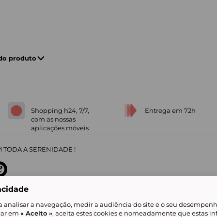
 do produto
Shopping h24, 7/7,
Entrega em 72h
com as nossas
aplicações móveis
 TODA A SERENIDADE !
acidade
sobre
31
/
5
91672
opiniões
a analisar a navegação, medir a audiência do site e o seu desempenho
icar em
« Aceito »
, aceita estes cookies e nomeadamente que estas in