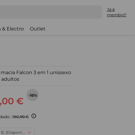
Já é
membro?
 & Electro
Outlet
macia Falcon 3 em 1 unissexo
 adultos
-16%
,00 €
dado :
190,99 €
5XL, 159,00 €: (Disponível)