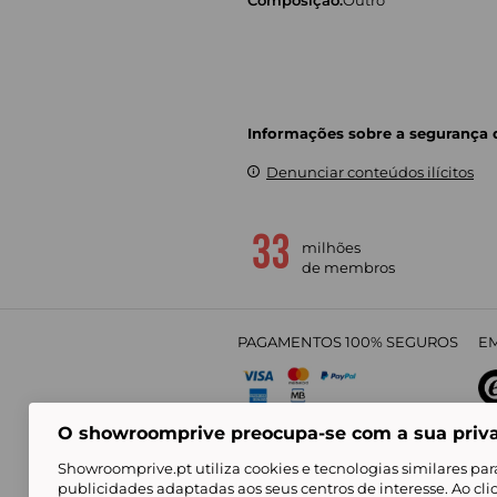
Informações sobre a segurança
Denunciar conteúdos ilícitos
milhões
de membros
PAGAMENTOS 100% SEGUROS
EM
O showroomprive preocupa-se com a sua priv
4,
Showroomprive.pt utiliza cookies e tecnologias similares par
publicidades adaptadas aos seus centros de interesse. Ao cl