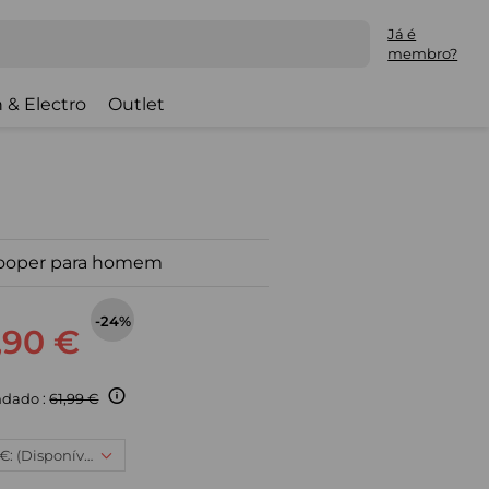
Já é
membro?
 & Electro
Outlet
rooper para homem
-24%
,90 €
dado :
61,99 €
3XL, 46,90 €: (Disponível)