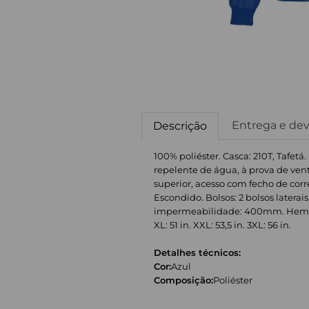
Entrega e de
Descrição
100% poliéster. Casca: 210T, Tafetá
repelente de água, à prova de ven
superior, acesso com fecho de cor
Escondido. Bolsos: 2 bolsos laterais
impermeabilidade: 400mm. Hem: Elás
XL: 51 in. XXL: 53,5 in. 3XL: 56 in.
Detalhes técnicos:
Cor:
Azul
Composição:
Poliéster