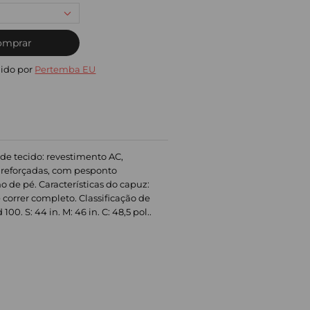
omprar
ido por
Pertemba EU
 de tecido: revestimento AC,
, reforçadas, com pesponto
 de pé. Características do capuz:
de correr completo. Classificação de
 S: 44 in. M: 46 in. C: 48,5 pol..