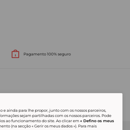
Pagamento 100% seguro
 e ainda para lhe propor, junto com os nossos parceiros,
formações sejam partilhadas com os nossos parceiros. Pode
ios ao funcionamento do site. Ao clicar em
« Defino os meus
ento (na secção « Gerir os meus dados »). Para mais
Gerir os meus cookies
Condições Gerais