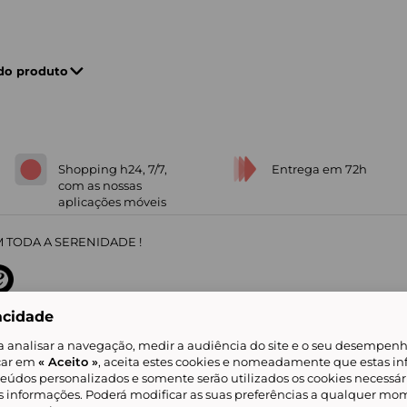
 do produto
Shopping h24, 7/7,
Entrega em 72h
com as nossas
aplicações móveis
 TODA A SERENIDADE !
acidade
sobre
31
/
5
91672
opiniões
a analisar a navegação, medir a audiência do site e o seu desempenho
icar em
« Aceito »
, aceita estes cookies e nomeadamente que estas in
teúdos personalizados e somente serão utilizados os cookies necessár
is informações. Poderá modificar as suas preferências a qualquer mom
alidade
Livro de Reclamações
Showroomprive group
Ajuda e Contacto