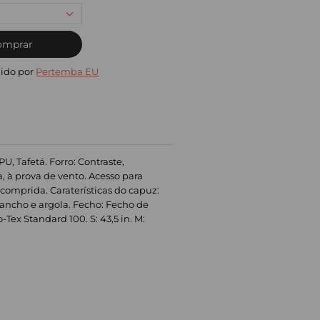
omprar
ido por
Pertemba EU
U, Tafetá. Forro: Contraste,
, à prova de vento. Acesso para
comprida. Caraterísticas do capuz:
a, gancho e argola. Fecho: Fecho de
Tex Standard 100. S: 43,5 in. M: