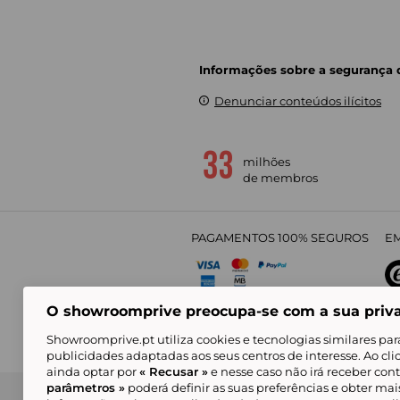
Informações sobre a segurança
Denunciar conteúdos ilícitos
milhões
de membros
PAGAMENTOS 100% SEGUROS
EM
O showroomprive preocupa-se com a sua priv
4,
Showroomprive.pt utiliza cookies e tecnologias similares par
publicidades adaptadas aos seus centros de interesse. Ao cl
ainda optar por
« Recusar »
e nesse caso não irá receber con
parâmetros »
poderá definir as suas preferências e obter ma
Condições Gerais de Venda
Política de Confidenci