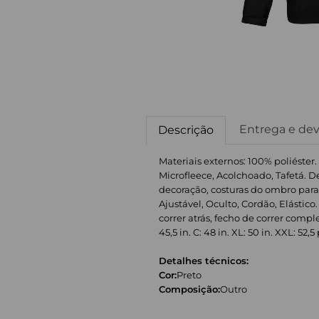
Entrega e de
Descrição
Materiais externos: 100% poliéster.
Microfleece, Acolchoado, Tafetá. D
decoração, costuras do ombro para
Ajustável, Oculto, Cordão, Elástico.
correr atrás, fecho de correr compl
45,5 in. C: 48 in. XL: 50 in. XXL: 52,5 
Detalhes técnicos:
Cor:
Preto
Composição:
Outro