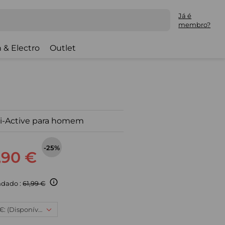
Já é
membro?
 & Electro
Outlet
i-Active para homem
-25%
,90 €
dado :
61,99 €
2XL, 45,90 €: (Disponível)