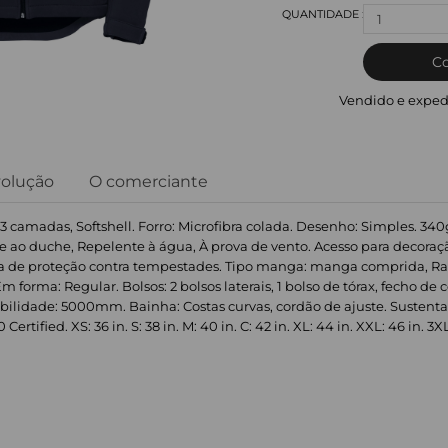
1
C
Vendido e exped
volução
O comerciante
: 3 camadas, Softshell. Forro: Microfibra colada. Desenho: Simples. 34
te ao duche, Repelente à água, À prova de vento. Acesso para decoraçã
aba de proteção contra tempestades. Tipo manga: manga comprida, Rag
forma: Regular. Bolsos: 2 bolsos laterais, 1 bolso de tórax, fecho de c
bilidade: 5000mm. Bainha: Costas curvas, cordão de ajuste. Sustentab
rtified. XS: 36 in. S: 38 in. M: 40 in. C: 42 in. XL: 44 in. XXL: 46 in. 3XL