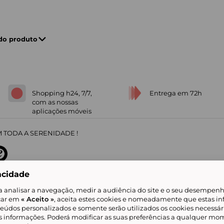
 do produto
Shopping h24, 7/7,
Entrega em 72h
com as nossas
aplicações móveis
 TODA A SERENIDADE !
acidade
sobre
31
/
5
91672
opiniões
a analisar a navegação, medir a audiência do site e o seu desempenho
icar em
« Aceito »
, aceita estes cookies e nomeadamente que estas in
teúdos personalizados e somente serão utilizados os cookies necessár
is informações. Poderá modificar as suas preferências a qualquer mom
alidade
Livro de Reclamações
Showroomprive group
Ajuda e Contacto