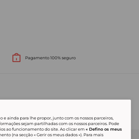
Pagamento 100% seguro
 e ainda para lhe propor, junto com os nossos parceiros,
formações sejam partilhadas com os nossos parceiros. Pode
ios ao funcionamento do site. Ao clicar em
« Defino os meus
ento (na secção « Gerir os meus dados »). Para mais
Gerir os meus cookies
Condições Gerais