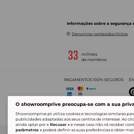
Informações sobre a segurança
Denunciar conteúdos ilícitos
milhões
de membros
PAGAMENTOS 100% SEGUROS
EM
O showroomprive preocupa-se com a sua priv
4,
Showroomprive.pt utiliza cookies e tecnologias similares par
publicidades adaptadas aos seus centros de interesse. Ao cl
ainda optar por
« Recusar »
e nesse caso não irá receber con
parâmetros »
poderá definir as suas preferências e obter ma
Condições Gerais de Venda
Política de Confidenci