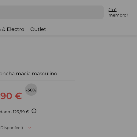
Já é
membro?
 & Electro
Outlet
concha macia masculino
-30%
,90 €
dado :
126,99 €
 (Disponível)