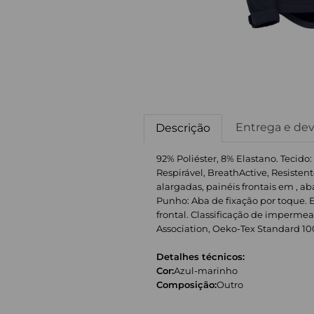
Entrega e de
Descrição
92% Poliéster, 8% Elastano. Tecido
Respirável, BreathActive, Resisten
alargadas, painéis frontais em , 
Punho: Aba de fixação por toque. Em 
frontal. Classificação de impermea
Association, Oeko-Tex Standard 100 Ce
Detalhes técnicos:
Cor:
Azul-marinho
Composição:
Outro