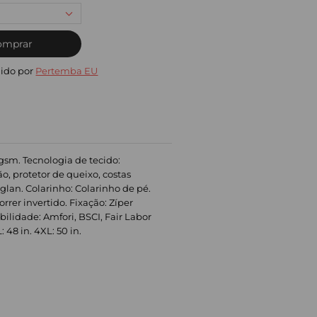
omprar
ido por
Pertemba EU
0gsm. Tecnologia de tecido:
o, protetor de queixo, costas
lan. Colarinho: Colarinho de pé.
orrer invertido. Fixação: Zíper
ilidade: Amfori, BSCI, Fair Labor
: 48 in. 4XL: 50 in.