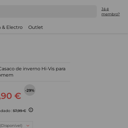
Já é
membro?
 & Electro
Outlet
saco de inverno Hi-Vis para
omem
-29%
,90 €
dado :
57,99 €
 (Disponível)