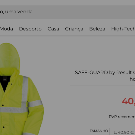
Moda
Desporto
Casa
Criança
Beleza
High-Tech
SAFE-GUARD by Result Ca
h
40
PVP recomen
L, 40,90 €: