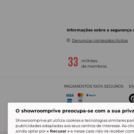
Informações sobre a segurança
Denunciar conteúdos ilícitos
milhões
de membros
PAGAMENTOS 100% SEGUROS
EM
O showroomprive preocupa-se com a sua priv
4,
Showroomprive.pt utiliza cookies e tecnologias similares par
publicidades adaptadas aos seus centros de interesse. Ao cl
ainda optar por
« Recusar »
e nesse caso não irá receber con