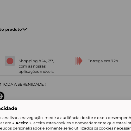
 do produto
Shopping h24, 7/7,
Entrega em 72h
com as nossas
aplicações móveis
 TODA A SERENIDADE !
acidade
sobre
31
/
5
91672
opiniões
a analisar a navegação, medir a audiência do site e o seu desempenho
icar em
« Aceito »
, aceita estes cookies e nomeadamente que estas in
teúdos personalizados e somente serão utilizados os cookies necessár