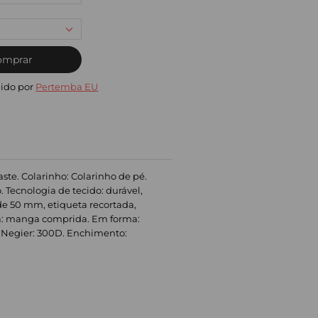
omprar
ido por
Pertemba EU
te. Colarinho: Colarinho de pé.
 Tecnologia de tecido: durável,
 de 50 mm, etiqueta recortada,
nga: manga comprida. Em forma:
. Negier: 300D. Enchimento: