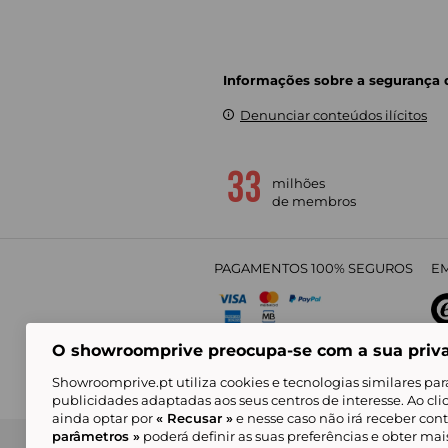
Informações sobre a segurança
Denunciar conteúdos ilícitos
milhões
de membros
PAGAMENTOS 100% SEGUROS
EM
O showroomprive preocupa-se com a sua priv
4,
Showroomprive.pt utiliza cookies e tecnologias similares par
publicidades adaptadas aos seus centros de interesse. Ao cl
ainda optar por
« Recusar »
e nesse caso não irá receber con
parâmetros »
poderá definir as suas preferências e obter ma
Condições Gerais de Venda
Política de Confidenci