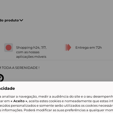
 do produto
Shopping h24, 7/7,
Entrega em 72h
com as nossas
aplicações móveis
 TODA A SERENIDADE !
acidade
sobre
31
/
5
91672
opiniões
a analisar a navegação, medir a audiência do site e o seu desempenho
icar em
« Aceito »
, aceita estes cookies e nomeadamente que estas in
teúdos personalizados e somente serão utilizados os cookies necessár
is informações. Poderá modificar as suas preferências a qualquer mom
alidade
Livro de Reclamações
Showroomprive group
Ajuda e Contacto