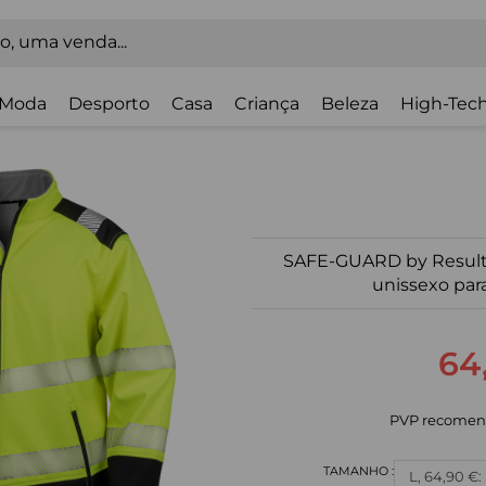
Moda
Desporto
Casa
Criança
Beleza
High-Tech
SAFE-GUARD by Result
unissexo par
64
PVP recomen
L, 64,90 €: