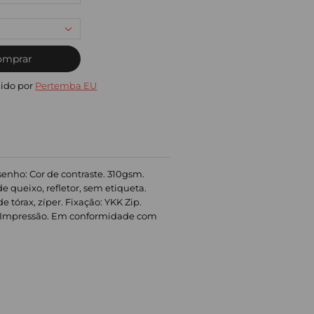
omprar
ido por
Pertemba EU
esenho: Cor de contraste. 310gsm.
e queixo, refletor, sem etiqueta.
e tórax, zíper. Fixação: YKK Zip.
, Impressão. Em conformidade com