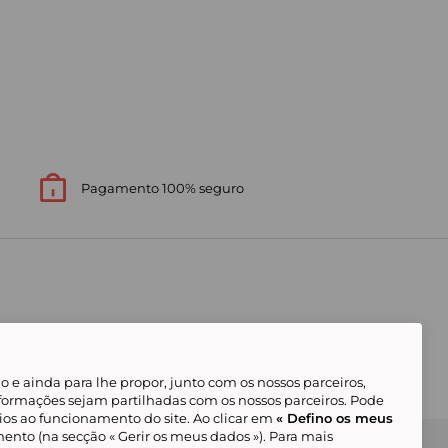
Pagamento 100% seguro
 e ainda para lhe propor, junto com os nossos parceiros,
formações sejam partilhadas com os nossos parceiros. Pode
ios ao funcionamento do site. Ao clicar em
« Defino os meus
ento (na secção « Gerir os meus dados »). Para mais
Gerir os meus cookies
Condições Gerais