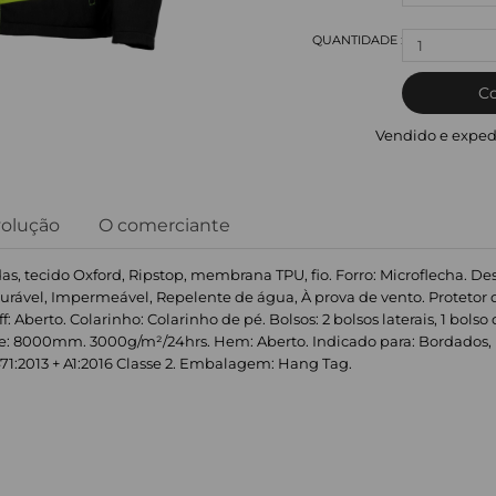
1
C
Vendido e exped
volução
O comerciante
das, tecido Oxford, Ripstop, membrana TPU, fio. Forro: Microflecha. D
Durável, Impermeável, Repelente de água, À prova de vento. Protetor d
berto. Colarinho: Colarinho de pé. Bolsos: 2 bolsos laterais, 1 bolso d
de: 8000mm. 3000g/m²/24hrs. Hem: Aberto. Indicado para: Bordados
1:2013 + A1:2016 Classe 2. Embalagem: Hang Tag.