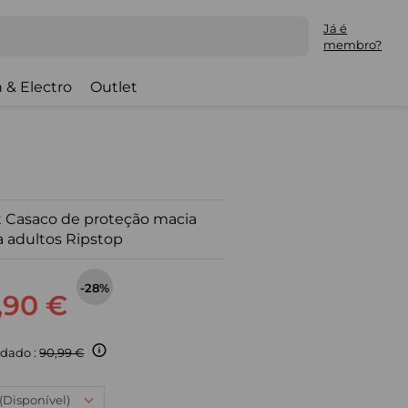
Já é
membro?
 & Electro
Outlet
 Casaco de proteção macia
a adultos Ripstop
-28%
,90 €
dado :
90,99 €
 (Disponível)