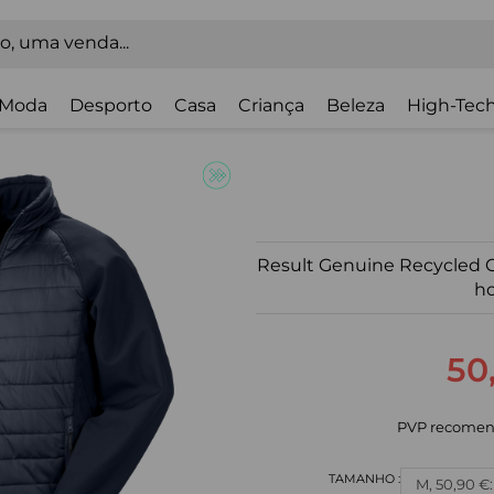
Moda
Desporto
Casa
Criança
Beleza
High-Tech
Result Genuine Recycled C
h
50
PVP recomen
M, 50,90 €: