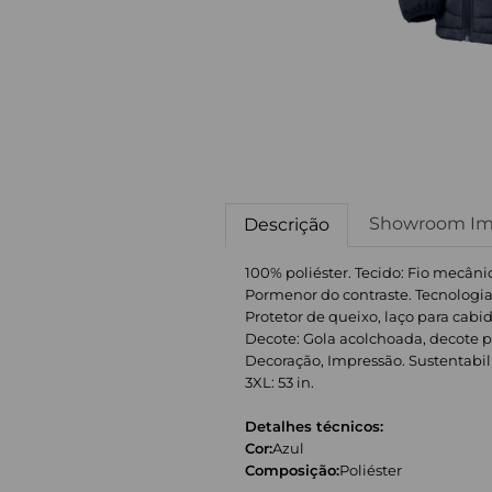
Showroom Im
Descrição
100% poliéster. Tecido: Fio mecâni
Pormenor do contraste. Tecnologia
Protetor de queixo, laço para ca
Decote: Gola acolchoada, decote pad
Decoração, Impressão. Sustentabilida
3XL: 53 in.
Detalhes técnicos:
Cor:
Azul
Composição:
Poliéster