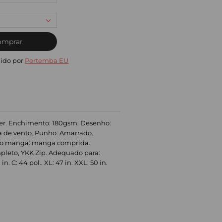
omprar
ido por
Pertemba EU
ster. Enchimento: 180gsm. Desenho:
va de vento. Punho: Amarrado.
Tipo manga: manga comprida.
ompleto, YKK Zip. Adequado para:
. C: 44 pol.. XL: 47 in. XXL: 50 in.