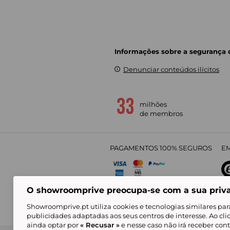
Informações sobre a segurança
Denunciar conteúdos ilícitos
milhões
de membros
PAGAMENTOS 100% SEGUROS
EM
O showroomprive preocupa-se com a sua priv
4,
Showroomprive.pt utiliza cookies e tecnologias similares par
publicidades adaptadas aos seus centros de interesse. Ao cl
ainda optar por
« Recusar »
e nesse caso não irá receber con