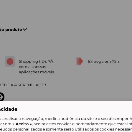
 do produto
Shopping h24, 7/7,
Entrega em 72h
com as nossas
aplicações móveis
 TODA A SERENIDADE !
acidade
sobre
31
/
5
91672
opiniões
a analisar a navegação, medir a audiência do site e o seu desempenho
icar em
« Aceito »
, aceita estes cookies e nomeadamente que estas in
teúdos personalizados e somente serão utilizados os cookies necessár