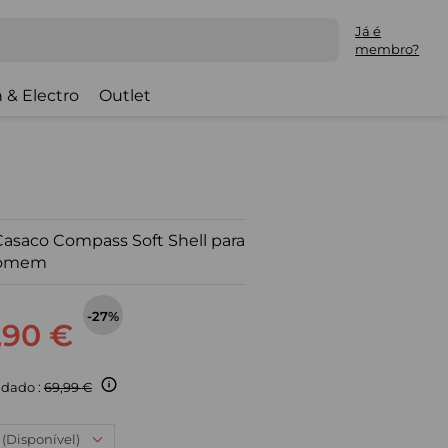
Já é
membro?
 & Electro
Outlet
asaco Compass Soft Shell para
omem
-27%
,90 €
dado :
69,99 €
 (Disponível)