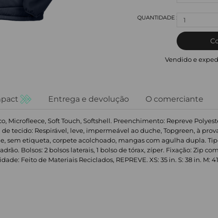
1
C
Vendido e exped
pact
Entrega e devolução
O comerciante
co, Microfleece, Soft Touch, Softshell. Preenchimento: Repreve Polye
 de tecido: Respirável, leve, impermeável ao duche, Topgreen, à pro
bide, sem etiqueta, corpete acolchoado, mangas com agulha dupla. 
rão. Bolsos: 2 bolsos laterais, 1 bolso de tórax, zíper. Fixação: Zip c
de: Feito de Materiais Reciclados, REPREVE. XS: 35 in. S: 38 in. M: 41 in