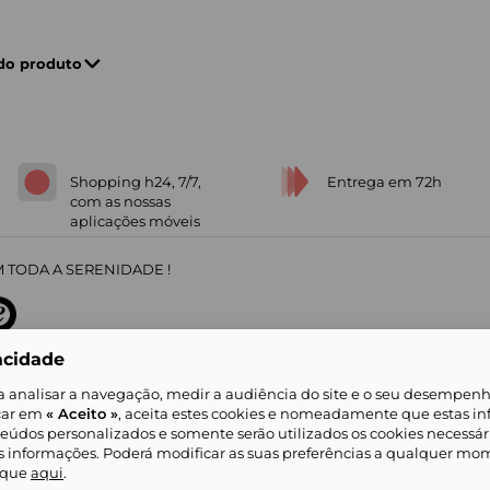
 do produto
Shopping h24, 7/7,
Entrega em 72h
com as nossas
aplicações móveis
 TODA A SERENIDADE !
acidade
sobre
31
/
5
91672
opiniões
a analisar a navegação, medir a audiência do site e o seu desempenho
icar em
« Aceito »
, aceita estes cookies e nomeadamente que estas in
teúdos personalizados e somente serão utilizados os cookies necessár
is informações. Poderá modificar as suas preferências a qualquer mom
alidade
Livro de Reclamações
Showroomprive group
Ajuda e Contacto
ketplace
Referenciação & Critérios de Classificação
Todos os nossos artigos
lique
aqui
.