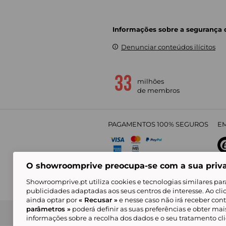
Informações sobre a segurança
Denunciar conteúdos ilícitos
milhões
de membros
PAGAMENTOS 100% SEGUROS
EM
O showroomprive preocupa-se com a sua priv
4,
Showroomprive.pt utiliza cookies e tecnologias similares par
publicidades adaptadas aos seus centros de interesse. Ao cl
ainda optar por
« Recusar »
e nesse caso não irá receber con
parâmetros »
poderá definir as suas preferências e obter ma
Condições Gerais de Venda
Política de Confidenci
de Mar
informações sobre a recolha dos dados e o seu tratamento c