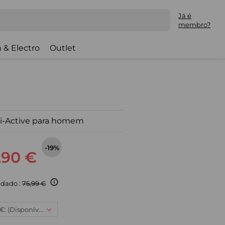
Já é
membro?
 & Electro
Outlet
i-Active para homem
-19%
,90 €
dado :
75,99 €
3XL, 60,90 €: (Disponível)