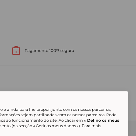
Pagamento 100% seguro
 e ainda para lhe propor, junto com os nossos parceiros,
formações sejam partilhadas com os nossos parceiros. Pode
ios ao funcionamento do site. Ao clicar em
« Defino os meus
ento (na secção « Gerir os meus dados »). Para mais
Gerir os meus cookies
Condições Gerais