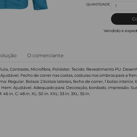
1
C
Vendido e exped
volução
O comerciante
-pílula, Contraste, Microfibra, Poliéster. Tecido: Revestimento PU. Dese
 Ajustável. Fecho de correr nas costas, costuras nos ombros para a f
: Regular. Bolsos: 2 bolsos laterais, fecho de correr, 1 bolso interior, 
. Hem: Ajustável. Adequado para: Decoração, bordado, impressão. Sus
46 in. C: 48 in. XL: 50 in. XXL: 53 in. 3XL: 55 in.