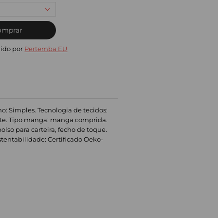
omprar
ido por
Pertemba EU
nho: Simples. Tecnologia de tecidos:
rente. Tipo manga: manga comprida.
bolso para carteira, fecho de toque.
tentabilidade: Certificado Oeko-