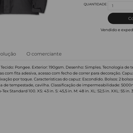
1
C
Vendido e exped
volução
O comerciante
tá. Tecido: Pongee. Exterior: 190gsm. Desenho: Simples. Tecnologia de t
uras com fita adesiva, acesso com fecho de correr para decoração. Cap
ão por toque. Características do capuz: Escondido. Bolsos: 2 bolsos la
 aba de tempestade, cavilha. Classificação de impermeabilidade: 50
x Standard 100. XS: 43 in. S: 45,5 in. M: 48 in. XL: 52,5 in. XXL: 55 in. 3