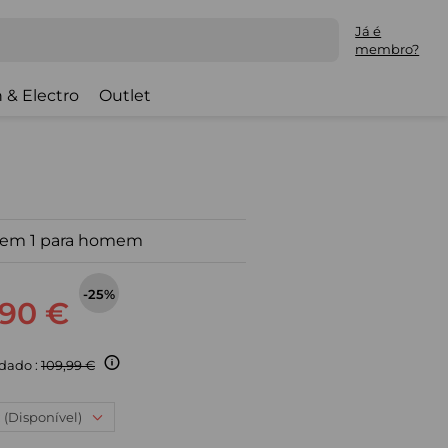
Já é
membro?
 & Electro
Outlet
 em 1 para homem
-25%
,90 €
dado :
109,99 €
: (Disponível)