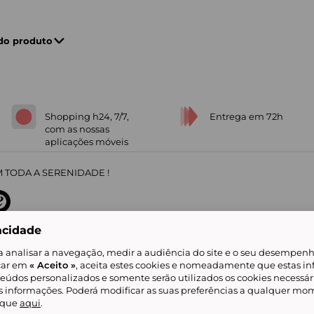
 do produto
Shopping h24, 7/7,
Entrega em 72h
com as nossas
aplicações móveis
 TODA A SERENIDADE !
acidade
sobre
31
/
5
91672
opiniões
a analisar a navegação, medir a audiência do site e o seu desempenho
icar em
« Aceito »
, aceita estes cookies e nomeadamente que estas in
teúdos personalizados e somente serão utilizados os cookies necessár
is informações. Poderá modificar as suas preferências a qualquer mom
alidade
Livro de Reclamações
Showroomprive group
Ajuda e Contacto
ketplace
Referenciação & Critérios de Classificação
Todos os nossos artigos
lique
aqui
.