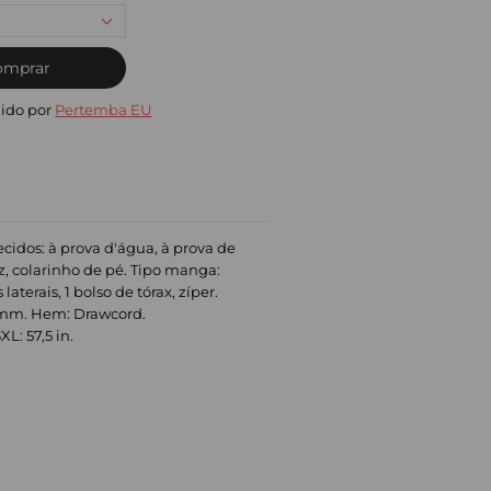
omprar
ido por
Pertemba EU
ecidos: à prova d'água, à prova de
uz, colarinho de pé. Tipo manga:
terais, 1 bolso de tórax, zíper.
00mm. Hem: Drawcord.
XL: 57,5 in.