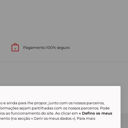
Pagamento 100% seguro
 e ainda para lhe propor, junto com os nossos parceiros,
formações sejam partilhadas com os nossos parceiros. Pode
ios ao funcionamento do site. Ao clicar em
« Defino os meus
ento (na secção « Gerir os meus dados »). Para mais
Gerir os meus cookies
Condições Gerais