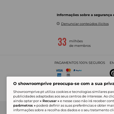
Informações sobre a segurança
Denunciar conteúdos ilícitos
milhões
de membros
PAGAMENTOS 100% SEGUROS
EM
O showroomprive preocupa-se com a sua priv
4,
Showroomprive.pt utiliza cookies e tecnologias similares par
publicidades adaptadas aos seus centros de interesse. Ao cl
ainda optar por
« Recusar »
e nesse caso não irá receber con
parâmetros »
poderá definir as suas preferências e obter ma
Condições Gerais de Venda
Política de Confidenci
de Mar
informações sobre a recolha dos dados e o seu tratamento c