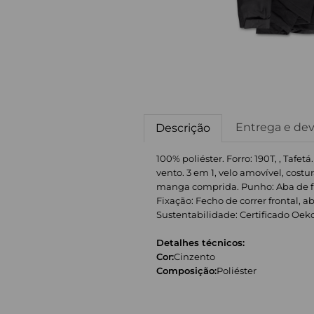
Entrega e de
Descrição
100% poliéster. Forro: 190T, , Tafe
vento. 3 em 1, velo amovível, cost
manga comprida. Punho: Aba de fixaç
Fixação: Fecho de correr frontal,
Sustentabilidade: Certificado Oeko-Te
Detalhes técnicos:
Cor:
Cinzento
Composição:
Poliéster