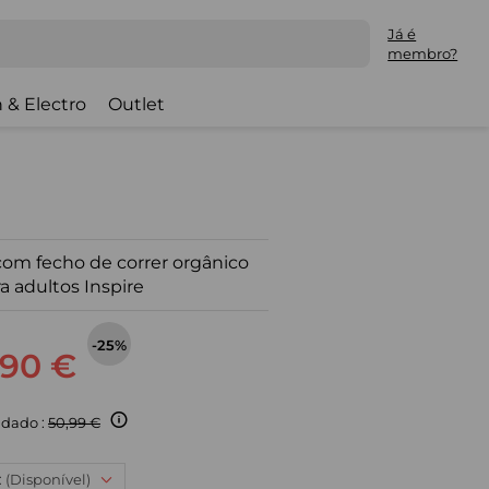
Já é
membro?
 & Electro
Outlet
om fecho de correr orgânico
a adultos Inspire
-25%
,90 €
dado :
50,99 €
: (Disponível)