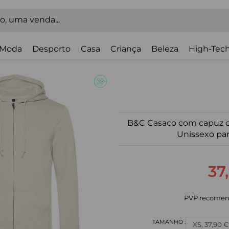
Moda
Desporto
Casa
Criança
Beleza
High-Tech
B&C Casaco com capuz c
Unissexo par
37
PVP recomen
XS, 37,90 €