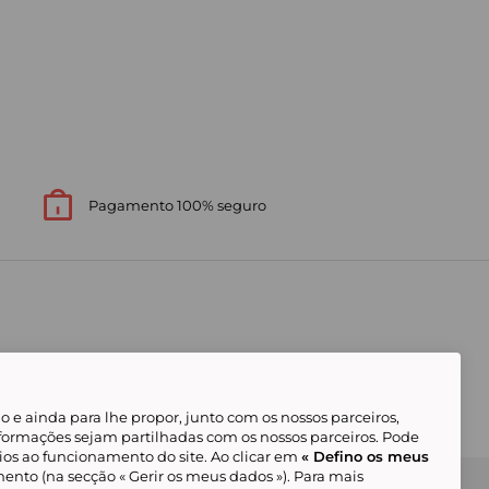
Pagamento 100% seguro
 e ainda para lhe propor, junto com os nossos parceiros,
formações sejam partilhadas com os nossos parceiros. Pode
ios ao funcionamento do site. Ao clicar em
« Defino os meus
ento (na secção « Gerir os meus dados »). Para mais
Gerir os meus cookies
Condições Gerais