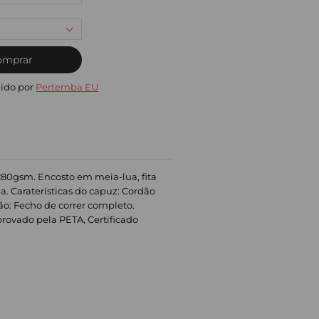
omprar
ido por
Pertemba EU
 280gsm. Encosto em meia-lua, fita
. Caraterísticas do capuz: Cordão
ção: Fecho de correr completo.
rovado pela PETA, Certificado