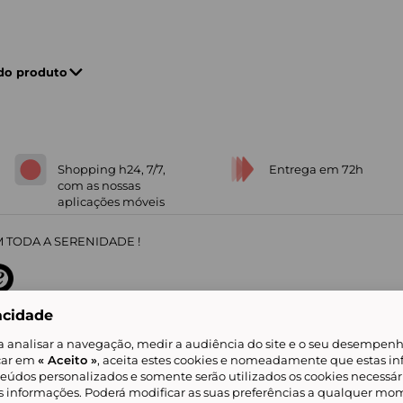
 do produto
Shopping h24, 7/7,
Entrega em 72h
com as nossas
aplicações móveis
 TODA A SERENIDADE !
acidade
sobre
31
/
5
91672
opiniões
a analisar a navegação, medir a audiência do site e o seu desempenho
icar em
« Aceito »
, aceita estes cookies e nomeadamente que estas in
teúdos personalizados e somente serão utilizados os cookies necessár
is informações. Poderá modificar as suas preferências a qualquer mom
alidade
Livro de Reclamações
Showroomprive group
Ajuda e Contacto