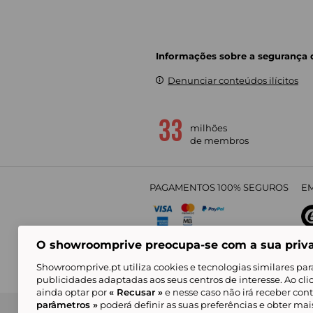
Informações sobre a segurança
Denunciar conteúdos ilícitos
milhões
de membros
PAGAMENTOS 100% SEGUROS
EM
O showroomprive preocupa-se com a sua priv
4,
Showroomprive.pt utiliza cookies e tecnologias similares par
publicidades adaptadas aos seus centros de interesse. Ao cl
ainda optar por
« Recusar »
e nesse caso não irá receber con
parâmetros »
poderá definir as suas preferências e obter ma
Condições Gerais de Venda
Política de Confidenci