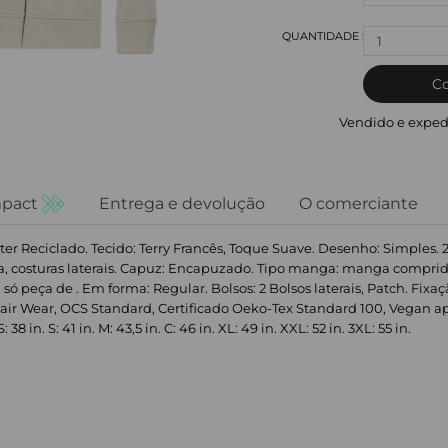
1
C
Vendido e exped
pact
Entrega e devolução
O comerciante
er Reciclado. Tecido: Terry Francês, Toque Suave. Desenho: Simples.
, costuras laterais. Capuz: Encapuzado. Tipo manga: manga comprida
só peça de . Em forma: Regular. Bolsos: 2 Bolsos laterais, Patch. Fixa
air Wear, OCS Standard, Certificado Oeko-Tex Standard 100, Vegan ap
in. S: 41 in. M: 43,5 in. C: 46 in. XL: 49 in. XXL: 52 in. 3XL: 55 in.