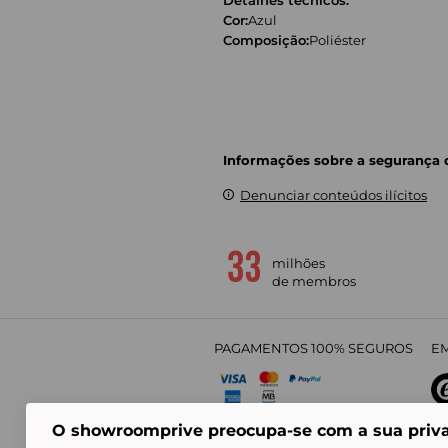
Cor:
Azul
Composição:
Poliéster
Informações sobre a segurança
Denunciar conteúdos ilícitos
milhões
de membros
PAGAMENTOS 100% SEGUROS
EM
O showroomprive preocupa-se com a sua priv
4,