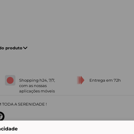
 do produto
Shopping h24, 7/7,
Entrega em 72h
com as nossas
aplicações móveis
 TODA A SERENIDADE !
acidade
sobre
31
/
5
91672
opiniões