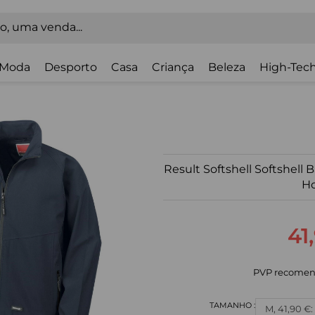
Moda
Desporto
Casa
Criança
Beleza
High-Tech
Result Softshell Softshell 
H
41
PVP recomen
M, 41,90 €: