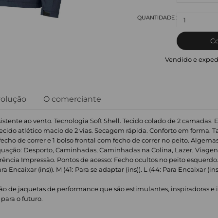
1
C
Vendido e exped
volução
O comerciante
istente ao vento. Tecnologia Soft Shell. Tecido colado de 2 camadas. E
. Tecido atlético macio de 2 vias. Secagem rápida. Conforto em forma.
echo de correr e 1 bolso frontal com fecho de correr no peito. Algemas
quação: Desporto, Caminhadas, Caminhadas na Colina, Lazer, Viage
cia Impressão. Pontos de acesso: Fecho ocultos no peito esquerdo. P
ara Encaixar (ins)). M (41: Para se adaptar (ins)). L (44: Para Encaixar (ins
.
 de jaquetas de performance que são estimulantes, inspiradoras e i
 para o futuro.