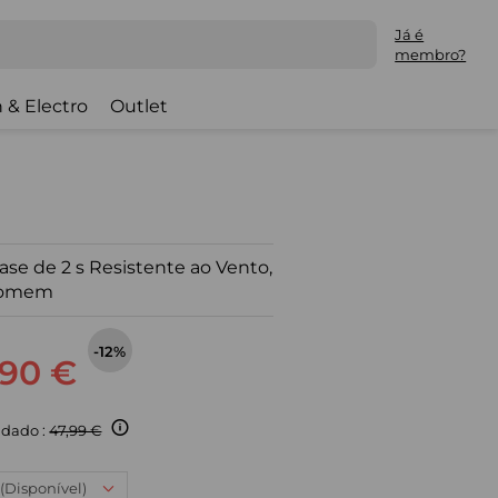
Já é
membro?
 & Electro
Outlet
Base de 2 s Resistente ao Vento,
omem
-12%
,90 €
dado :
47,99 €
 (Disponível)