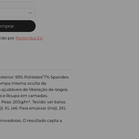
omprar
ido por
Pertemba EU
xterior: 93% Poliéster/ 7% Spandex.
 Tampa interna oculta da
 ajustáveis de liberação de rasgos.
ns e Roupa em camadas.
eso: 200g/m². Tecido: ver balas.
)). XL (46: Para encaixar (ins)). 2XL
novadoras. O resultado capta a