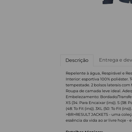
Entrega e de
Descrição
Repelente à água, Respirável e Res
Interior: esportiva 100% poliéster
tempestade. 2 bolsos laterais com f
Roupa de camada leve ideal. Ade
Embelezamento: Bordado/Transferên
XS (34: Para Encaixar (ins)). S (38: P
(48: To Fit (ins)). 3XL (50: To Fit (ins))
>BR>RESULT JACKETS - uma coleção
essência da vida ao ar livre hoje - e
Detalhes técnicos: