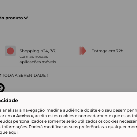
 do produto
Shopping h24, 7/7,
Entrega em 72h
com as nossas
aplicações móveis
 TODA A SERENIDADE !
acidade
sobre
31
/
5
91672
opiniões
a analisar a navegação, medir a audiência do site e o seu desempenho
icar em
« Aceito »
, aceita estes cookies e nomeadamente que estas in
teúdos personalizados e somente serão utilizados os cookies necessár
is informações. Poderá modificar as suas preferências a qualquer mom
alidade
Livro de Reclamações
Showroomprive group
Ajuda e Contacto
ketplace
Referenciação & Critérios de Classificação
Todos os nossos artigos
lique
aqui
.