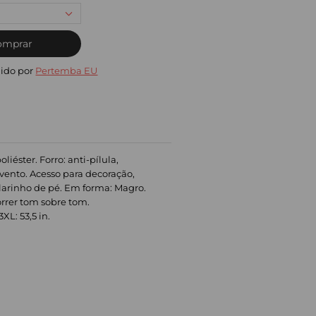
omprar
ido por
Pertemba EU
iéster. Forro: anti-pílula,
vento. Acesso para decoração,
larinho de pé. Em forma: Magro.
correr tom sobre tom.
XL: 53,5 in.