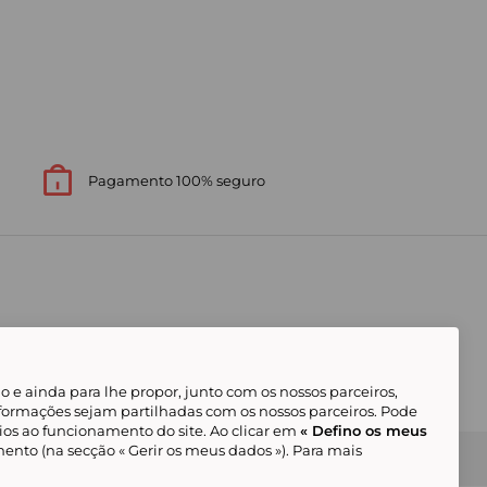
Pagamento 100% seguro
 e ainda para lhe propor, junto com os nossos parceiros,
formações sejam partilhadas com os nossos parceiros. Pode
ios ao funcionamento do site. Ao clicar em
« Defino os meus
ento (na secção « Gerir os meus dados »). Para mais
Gerir os meus cookies
Condições Gerais