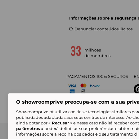
Informações sobre a segurança
Denunciar conteúdos ilícitos
milhões
de membros
PAGAMENTOS 100% SEGUROS
EM
O showroomprive preocupa-se com a sua priv
4,
Showroomprive.pt utiliza cookies e tecnologias similares par
publicidades adaptadas aos seus centros de interesse. Ao cl
ainda optar por
« Recusar »
e nesse caso não irá receber con
parâmetros »
poderá definir as suas preferências e obter ma
Condições Gerais de Venda
Política de Confidenci
de Mar
informações sobre a recolha dos dados e o seu tratamento c