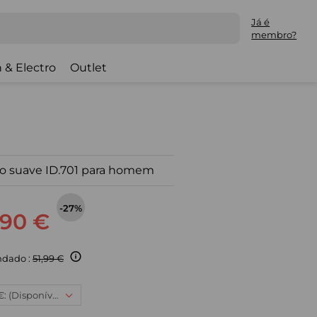
Já é
membro?
 & Electro
Outlet
o suave ID.701 para homem
-27%
,90 €
dado :
51,99 €
3XL, 37,90 €: (Disponível)