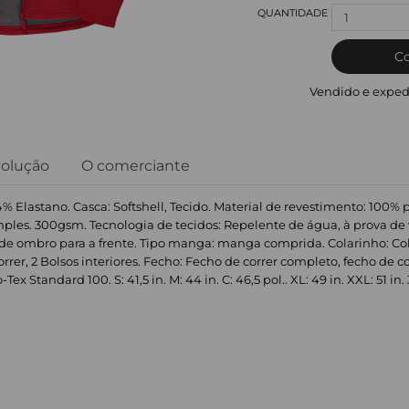
1
C
Vendido e exped
volução
O comerciante
% Elastano. Casca: Softshell, Tecido. Material de revestimento: 100% pol
mples. 300gsm. Tecnologia de tecidos: Repelente de água, à prova de 
 de ombro para a frente. Tipo manga: manga comprida. Colarinho: Co
 correr, 2 Bolsos interiores. Fecho: Fecho de correr completo, fecho de 
x Standard 100. S: 41,5 in. M: 44 in. C: 46,5 pol.. XL: 49 in. XXL: 51 in. 3