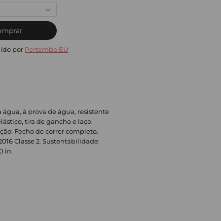
omprar
ido por
Pertemba EU
à água, à prova de água, resistente
ástico, tira de gancho e laço.
ixação: Fecho de correr completo.
016 Classe 2. Sustentabilidade:
0 in.