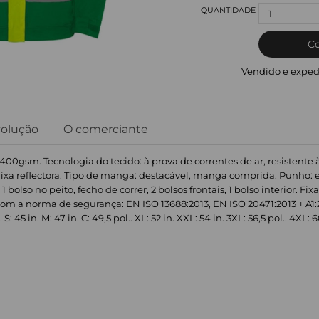
1
C
Vendido e exped
volução
O comerciante
400gsm. Tecnologia do tecido: à prova de correntes de ar, resistente 
aixa reflectora. Tipo de manga: destacável, manga comprida. Punho: el
1 bolso no peito, fecho de correr, 2 bolsos frontais, 1 bolso interior. F
m a norma de segurança: EN ISO 13688:2013, EN ISO 20471:2013 + A1:2
45 in. M: 47 in. C: 49,5 pol.. XL: 52 in. XXL: 54 in. 3XL: 56,5 pol.. 4XL: 6