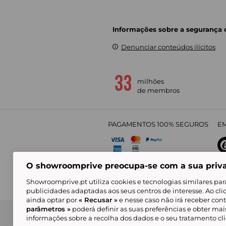
Informações sobre a segurança
Denunciar conteúdos ilícitos
milhões
de membros
PAGAMENTOS 100% SEGUROS
EM
O showroomprive preocupa-se com a sua priv
4,
Showroomprive.pt utiliza cookies e tecnologias similares par
publicidades adaptadas aos seus centros de interesse. Ao cl
ainda optar por
« Recusar »
e nesse caso não irá receber con
parâmetros »
poderá definir as suas preferências e obter ma
Condições Gerais de Venda
Política de Confidenci
de Mar
informações sobre a recolha dos dados e o seu tratamento c