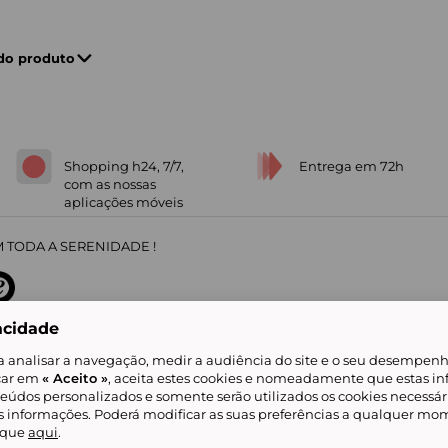
 do produto
Shopping h24, 7/7,
Entrega em 72h
com as nossas
aplicações móveis
 TODA A SERENIDADE !
acidade
sobre
31
/
5
91672
opiniões
a analisar a navegação, medir a audiência do site e o seu desempenho
icar em
« Aceito »
, aceita estes cookies e nomeadamente que estas in
teúdos personalizados e somente serão utilizados os cookies necessár
is informações. Poderá modificar as suas preferências a qualquer mom
alidade
Livro de Reclamações
Showroomprive group
Ajuda e Contacto
ketplace
Referenciação & Critérios de Classificação
Todos os nossos artigos
lique
aqui
.