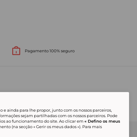
Pagamento 100% seguro
 e ainda para lhe propor, junto com os nossos parceiros,
formações sejam partilhadas com os nossos parceiros. Pode
ios ao funcionamento do site. Ao clicar em
« Defino os meus
ento (na secção « Gerir os meus dados »). Para mais
Gerir os meus cookies
Condições Gerais