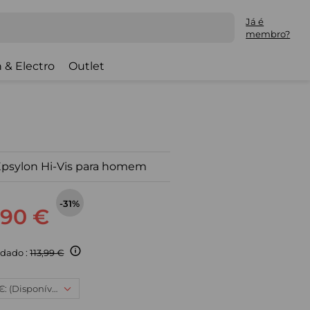
Já é
membro?
 & Electro
Outlet
Epsylon Hi-Vis para homem
-31%
,90 €
dado :
113,99 €
3XL, 77,90 €: (Disponível)