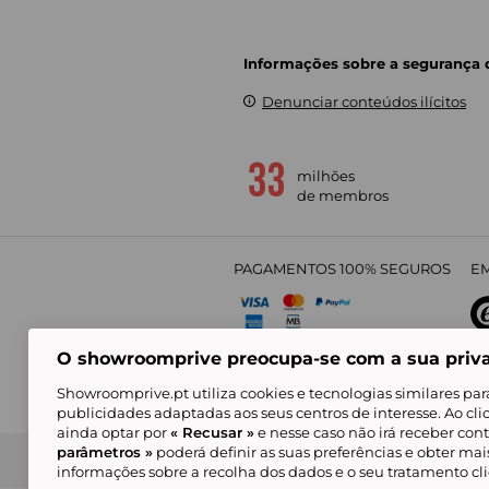
Informações sobre a segurança
Denunciar conteúdos ilícitos
milhões
de membros
PAGAMENTOS 100% SEGUROS
EM
O showroomprive preocupa-se com a sua priv
4,
Showroomprive.pt utiliza cookies e tecnologias similares par
publicidades adaptadas aos seus centros de interesse. Ao cl
ainda optar por
« Recusar »
e nesse caso não irá receber con
parâmetros »
poderá definir as suas preferências e obter ma
Condições Gerais de Venda
Política de Confidenci
de Mar
informações sobre a recolha dos dados e o seu tratamento c