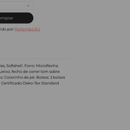
omprar
ido por
Pertemba EU
s, Softshell. Forro: Microflecha.
ueixo, fecho de correr tom sobre
 Colarinho de pé. Bolsos: 2 bolsos
de: Certificado Oeko-Tex Standard