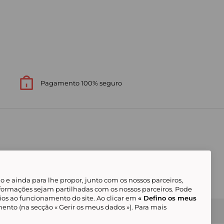
Pagamento 100% seguro
 e ainda para lhe propor, junto com os nossos parceiros,
formações sejam partilhadas com os nossos parceiros. Pode
ios ao funcionamento do site. Ao clicar em
« Defino os meus
ento (na secção « Gerir os meus dados »). Para mais
Gerir os meus cookies
Condições Gerais