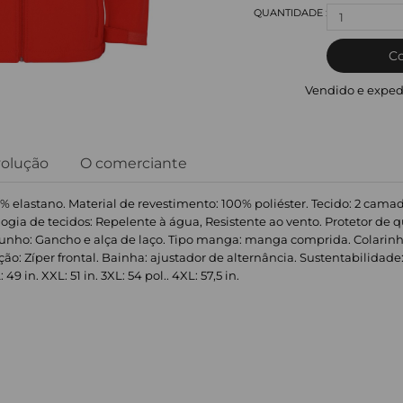
1
C
Vendido e exped
volução
O comerciante
8% elastano. Material de revestimento: 100% poliéster. Tecido: 2 camada
ia de tecidos: Repelente à água, Resistente ao vento. Protetor de q
Punho: Gancho e alça de laço. Tipo manga: manga comprida. Colarinho:
Fixação: Zíper frontal. Bainha: ajustador de alternância. Sustentabilida
L: 49 in. XXL: 51 in. 3XL: 54 pol.. 4XL: 57,5 in.