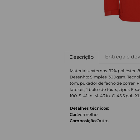
Entrega e de
Descrição
Materiais externos: 92% poliéster, 
Desenho: Simples. 300gsm. Tecnolog
tom, puxador de fecho de correr. 
laterais, 1 bolso de tórax, zíper. 
100. S: 41 in. M: 43 in. C: 45,5 pol.. X
Detalhes técnicos:
Cor:
Vermelho
Composição:
Outro