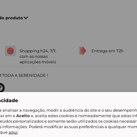
 do produto
Shopping h24, 7/7,
Entrega em 72h
com as nossas
aplicações móveis
 TODA A SERENIDADE !
acidade
sobre
31
/
5
91672
opiniões
a analisar a navegação, medir a audiência do site e o seu desempenho
icar em
« Aceito »
, aceita estes cookies e nomeadamente que estas in
teúdos personalizados e somente serão utilizados os cookies necessár
is informações. Poderá modificar as suas preferências a qualquer mom
alidade
Livro de Reclamações
Showroomprive group
Ajuda e Contacto
ketplace
Referenciação & Critérios de Classificação
Todos os nossos artigos
lique
aqui
.