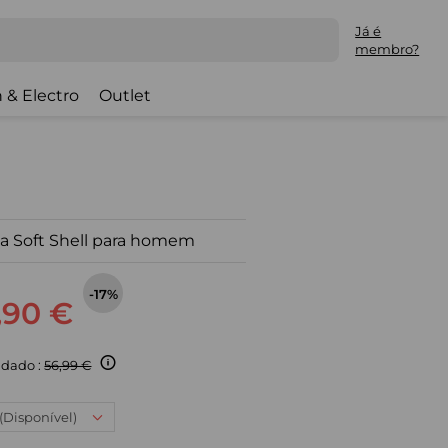
Já é
membro?
 & Electro
Outlet
a Soft Shell para homem
-17%
,90 €
dado :
56,99 €
 (Disponível)