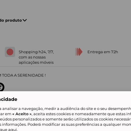
 do produto
Shopping h24, 7/7,
Entrega em 72h
com as nossas
aplicações móveis
 TODA A SERENIDADE !
acidade
sobre
31
/
5
91672
opiniões
a analisar a navegação, medir a audiência do site e o seu desempenho
icar em
« Aceito »
, aceita estes cookies e nomeadamente que estas in
teúdos personalizados e somente serão utilizados os cookies necessár
is informações. Poderá modificar as suas preferências a qualquer mom
alidade
Livro de Reclamações
Showroomprive group
Ajuda e Contacto
ketplace
Referenciação & Critérios de Classificação
Todos os nossos artigos
lique
aqui
.