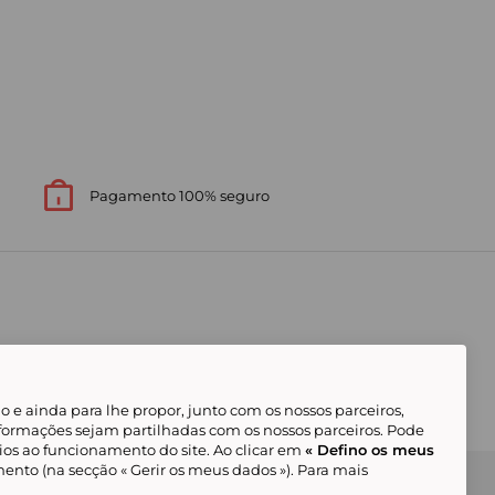
Pagamento 100% seguro
 e ainda para lhe propor, junto com os nossos parceiros,
formações sejam partilhadas com os nossos parceiros. Pode
ios ao funcionamento do site. Ao clicar em
« Defino os meus
ento (na secção « Gerir os meus dados »). Para mais
Gerir os meus cookies
Condições Gerais