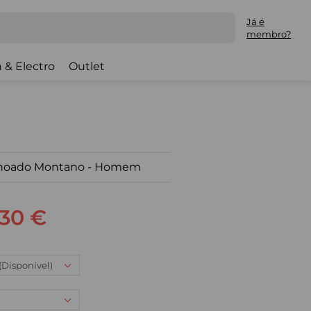
Já é
membro?
 & Electro
Outlet
lchoado Montano - Homem
,30 €
 (Disponível)