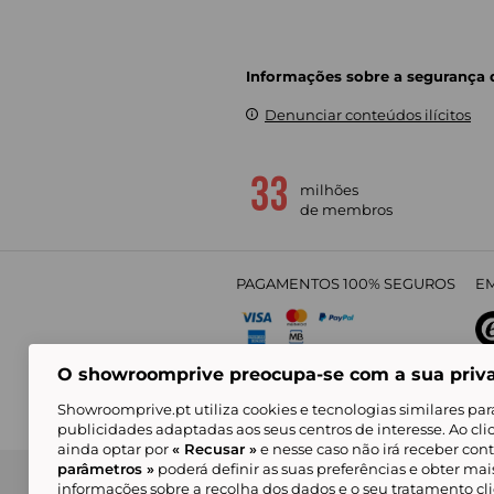
Informações sobre a segurança
Denunciar conteúdos ilícitos
milhões
de membros
PAGAMENTOS 100% SEGUROS
EM
O showroomprive preocupa-se com a sua priv
4,
Showroomprive.pt utiliza cookies e tecnologias similares par
publicidades adaptadas aos seus centros de interesse. Ao cl
ainda optar por
« Recusar »
e nesse caso não irá receber con
parâmetros »
poderá definir as suas preferências e obter ma
Condições Gerais de Venda
Política de Confidenci
de Mar
informações sobre a recolha dos dados e o seu tratamento c