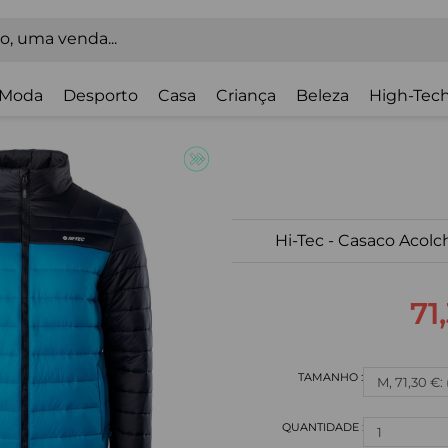
Moda
Desporto
Casa
Criança
Beleza
High-Tech
Hi-Tec - Casaco Aco
71
M, 71,30 €:
1