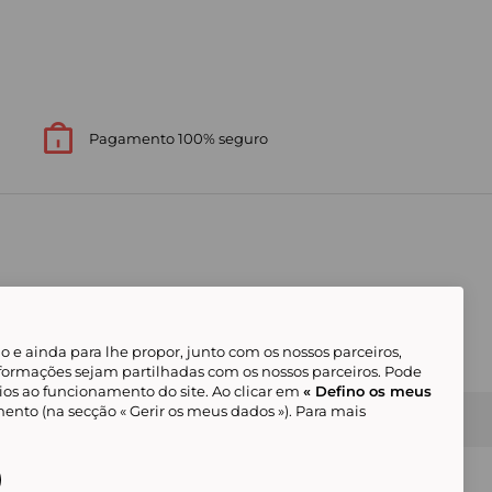
Pagamento 100% seguro
 e ainda para lhe propor, junto com os nossos parceiros,
formações sejam partilhadas com os nossos parceiros. Pode
ios ao funcionamento do site. Ao clicar em
« Defino os meus
ento (na secção « Gerir os meus dados »). Para mais
Gerir os meus cookies
Condições Gerais