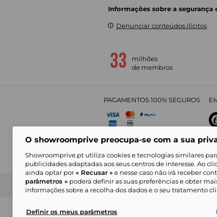
Informações sobre a segurança
Denunciar conteúdos ilícitos
milhões
de membros
PAGAMENTOS 100% SEGUROS
EM
O showroomprive preocupa-se com a sua priv
4,
Showroomprive.pt utiliza cookies e tecnologias similares par
publicidades adaptadas aos seus centros de interesse. Ao cl
ainda optar por
« Recusar »
e nesse caso não irá receber con
parâmetros »
poderá definir as suas preferências e obter ma
Condições Gerais de Venda
Política de Confidenci
de Mar
informações sobre a recolha dos dados e o seu tratamento c
Alguns visuais são gerados com inteligência ar
© Showroomprive.pt 2026
Definir os meus parâmetros