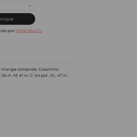
omprar
ido por
Pertemba EU
a: manga comprida. Colarinho:
 in. M: 41 in. C: 44 pol.. XL: 47 in.