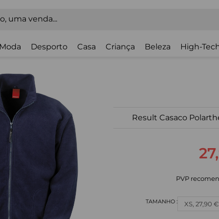
Moda
Desporto
Casa
Criança
Beleza
High-Tech
Result Casaco Polarth
27
PVP recomen
XS, 27,90 €