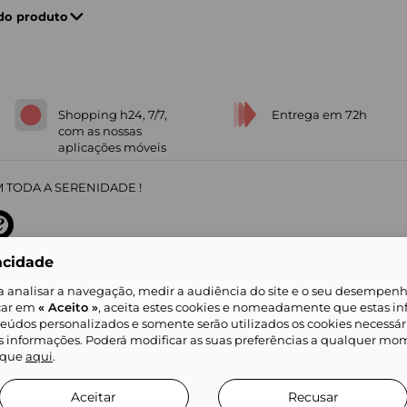
 do produto
Shopping h24, 7/7,
Entrega em 72h
com as nossas
aplicações móveis
 TODA A SERENIDADE !
acidade
sobre
31
/
5
91672
opiniões
a analisar a navegação, medir a audiência do site e o seu desempenho
icar em
« Aceito »
, aceita estes cookies e nomeadamente que estas in
teúdos personalizados e somente serão utilizados os cookies necessár
is informações. Poderá modificar as suas preferências a qualquer mom
alidade
Livro de Reclamações
Showroomprive group
Ajuda e Contacto
ketplace
Referenciação & Critérios de Classificação
Todos os nossos artigos
lique
aqui
.
tificial
Aceitar
Recusar