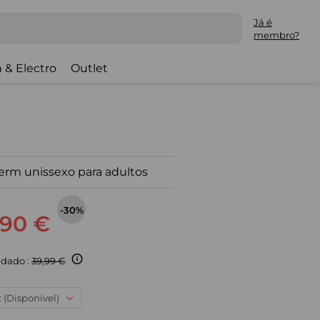
Já é
membro?
 & Electro
Outlet
erm unissexo para adultos
-30%
,90 €
dado :
39,99 €
: (Disponível)