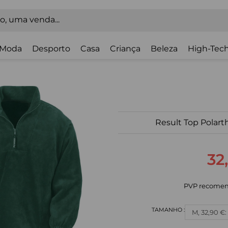
Moda
Desporto
Casa
Criança
Beleza
High-Tech
Result Top Polar
32
PVP recomen
M, 32,90 €: