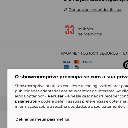
Denunciar conteúdos ilícitos
milhões
de membros
PAGAMENTOS 100% SEGUROS
EM
O showroomprive preocupa-se com a sua priv
4,
Showroomprive.pt utiliza cookies e tecnologias similares par
publicidades adaptadas aos seus centros de interesse. Ao cl
ainda optar por
« Recusar »
e nesse caso não irá receber con
parâmetros »
poderá definir as suas preferências e obter ma
Condições Gerais de Venda
Política de Confidenci
de Mar
informações sobre a recolha dos dados e o seu tratamento c
Alguns visuais são gerados com inteligência ar
© Showroomprive.pt 2026
Definir os meus parâmetros