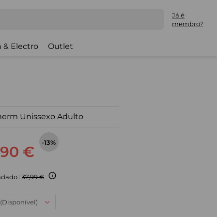
Já é
membro?
 & Electro
Outlet
therm Unissexo Adulto
-13%
,90 €
dado :
37,99 €
 (Disponível)