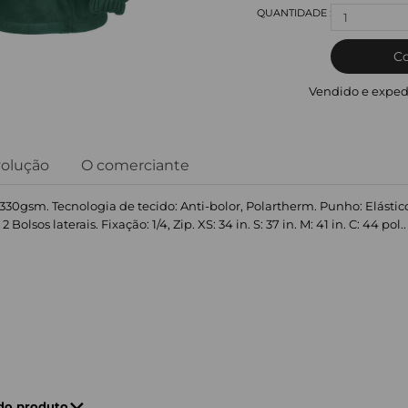
1
C
Vendido e exped
volução
O comerciante
 330gsm. Tecnologia de tecido: Anti-bolor, Polartherm. Punho: Elást
olsos laterais. Fixação: 1/4, Zip. XS: 34 in. S: 37 in. M: 41 in. C: 44 pol.. 
 do produto