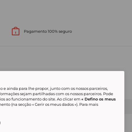
Pagamento 100% seguro
 e ainda para lhe propor, junto com os nossos parceiros,
formações sejam partilhadas com os nossos parceiros. Pode
ios ao funcionamento do site. Ao clicar em
« Defino os meus
ento (na secção « Gerir os meus dados »). Para mais
Gerir os meus cookies
Condições Gerais