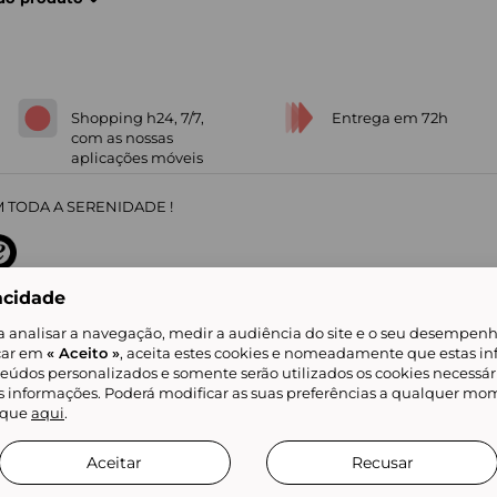
Shopping h24, 7/7,
Entrega em 72h
com as nossas
aplicações móveis
 TODA A SERENIDADE !
acidade
sobre
31
/
5
91672
opiniões
a analisar a navegação, medir a audiência do site e o seu desempenho
icar em
« Aceito »
, aceita estes cookies e nomeadamente que estas in
teúdos personalizados e somente serão utilizados os cookies necessár
is informações. Poderá modificar as suas preferências a qualquer mom
alidade
Livro de Reclamações
Showroomprive group
Ajuda e Contacto
ketplace
Referenciação & Critérios de Classificação
Todos os nossos artigos
lique
aqui
.
tificial
Aceitar
Recusar