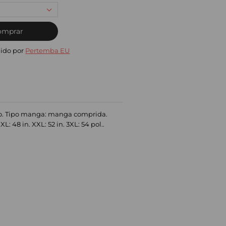
omprar
ido por
Pertemba EU
ico. Tipo manga: manga comprida.
XL: 48 in. XXL: 52 in. 3XL: 54 pol..