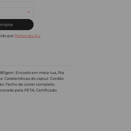
omprar
ido por
Pertemba EU
 280gsm. Encosto em meia-lua, fita
. Caraterísticas do capuz: Cordão
ção: Fecho de correr completo.
rovado pela PETA, Certificado