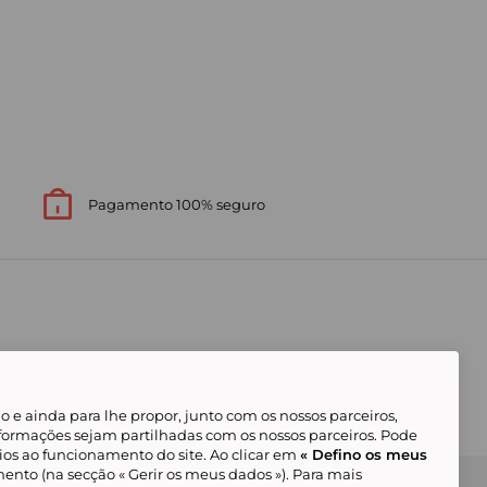
Pagamento 100% seguro
 e ainda para lhe propor, junto com os nossos parceiros,
formações sejam partilhadas com os nossos parceiros. Pode
ios ao funcionamento do site. Ao clicar em
« Defino os meus
ento (na secção « Gerir os meus dados »). Para mais
Gerir os meus cookies
Condições Gerais