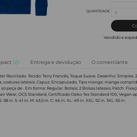
1
C
Vendido e exped
pact
Entrega e devolução
O comerciante
er Reciclado. Tecido: Terry Francês, Toque Suave. Desenho: Simples.
, costuras laterais. Capuz: Encapuzado. Tipo manga: manga comprida
só peça de . Em forma: Regular. Bolsos: 2 Bolsos laterais, Patch. Fixa
air Wear, OCS Standard, Certificado Oeko-Tex Standard 100, Vegan ap
in. S: 41 in. M: 43,5 in. C: 46 in. XL: 49 in. XXL: 52 in. 3XL: 55 in.