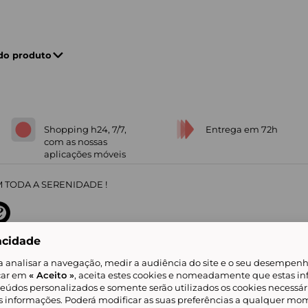
 do produto
Shopping h24, 7/7,
Entrega em 72h
com as nossas
aplicações móveis
 TODA A SERENIDADE !
acidade
sobre
31
/
5
91672
opiniões
a analisar a navegação, medir a audiência do site e o seu desempenho
icar em
« Aceito »
, aceita estes cookies e nomeadamente que estas in
teúdos personalizados e somente serão utilizados os cookies necessár
is informações. Poderá modificar as suas preferências a qualquer mom
alidade
Livro de Reclamações
Showroomprive group
Ajuda e Contacto