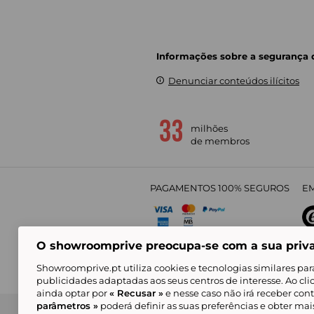
Informações sobre a segurança
Denunciar conteúdos ilícitos
milhões
de membros
PAGAMENTOS 100% SEGUROS
EM
O showroomprive preocupa-se com a sua priv
4,
Showroomprive.pt utiliza cookies e tecnologias similares par
publicidades adaptadas aos seus centros de interesse. Ao cl
ainda optar por
« Recusar »
e nesse caso não irá receber con
parâmetros »
poderá definir as suas preferências e obter ma
Condições Gerais de Venda
Política de Confidenci