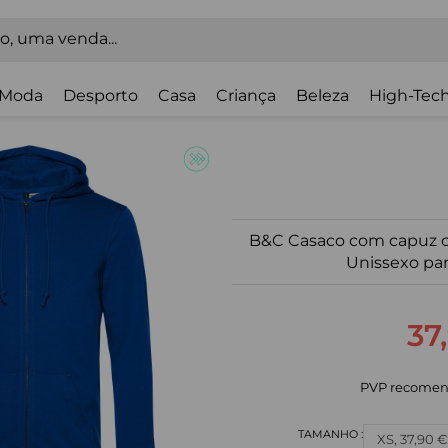
Moda
Desporto
Casa
Criança
Beleza
High-Tech
B&C Casaco com capuz c
Unissexo par
37
PVP recomen
XS, 37,90 €