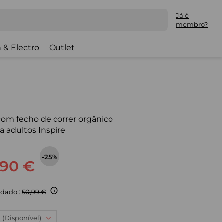
Já é
membro?
 & Electro
Outlet
om fecho de correr orgânico
a adultos Inspire
-25%
,90 €
dado :
50,99 €
: (Disponível)