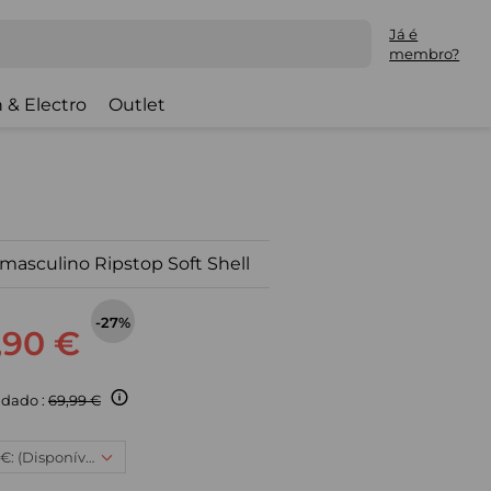
Já é
membro?
 & Electro
Outlet
 masculino Ripstop Soft Shell
-27%
,90 €
dado :
69,99 €
4XL, 50,90 €: (Disponível)