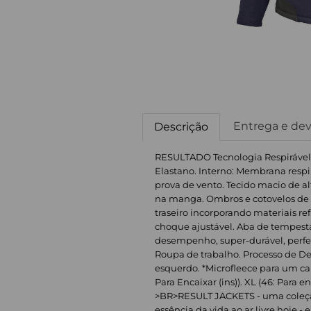
Entrega e de
Descrição
RESULTADO Tecnologia Respirável
Elastano. Interno: Membrana respir
prova de vento. Tecido macio de alt
na manga. Ombros e cotovelos de C
traseiro incorporando materiais re
choque ajustável. Aba de tempesta
desempenho, super-durável, perfei
Roupa de trabalho. Processo de De
esquerdo. *Microfleece para um calor 
Para Encaixar (ins)). XL (46: Para encai
>BR>RESULT JACKETS - uma coleção
essência da vida ao ar livre hoje - e