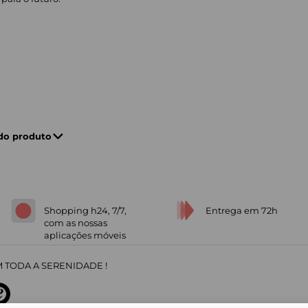
 do produto
Shopping h24, 7/7,
Entrega em 72h
com as nossas
aplicações móveis
 TODA A SERENIDADE !