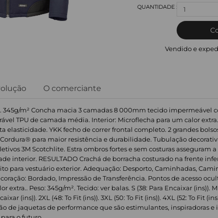
1
C
Vendido e exped
volução
O comerciante
. 345g/m² Concha macia 3 camadas 8 000mm tecido impermeável cola
ável TPU de camada média. Interior: Microflecha para um calor extra. 
a elasticidade. YKK fecho de correr frontal completo. 2 grandes bolsos f
ordura® para maior resistência e durabilidade. Tubulação decorativ
fletivos 3M Scotchlite. Estra ombros fortes e sem costuras asseguram 
de interior. RESULTADO Crachá de borracha costurado na frente infer
to para vestuário exterior. Adequação: Desporto, Caminhadas, Camin
coração: Bordado, Impressão de Transferência. Pontos de acesso ocult
extra.. Peso: 345g/m². Tecido: ver balas. S (38: Para Encaixar (ins)). M (
xar (ins)). 2XL (48: To Fit (ins)). 3XL (50: To Fit (ins)). 4XL (52: To Fit (ins)
 de jaquetas de performance que são estimulantes, inspiradoras e i
 para o futuro.