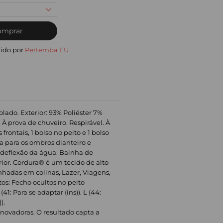
omprar
ido por
Pertemba EU
do. Exterior: 93% Poliéster 7%
À prova de chuveiro. Respirável. À
rontais, 1 bolso no peito e 1 bolso
a para os ombros dianteiro e
a deflexão da água. Bainha de
ior. Cordura® é um tecido de alto
hadas em colinas, Lazer, Viagens,
os: Fecho ocultos no peito
41: Para se adaptar (ins)). L (44:
).
novadoras. O resultado capta a