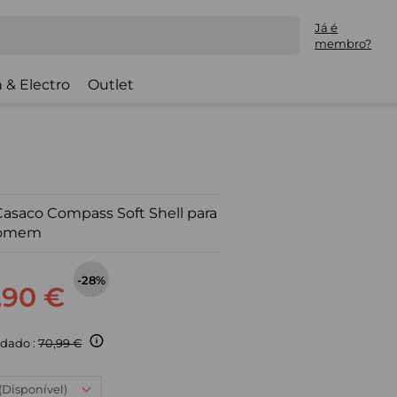
Já é
membro?
 & Electro
Outlet
asaco Compass Soft Shell para
omem
-28%
,90 €
dado :
70,99 €
 (Disponível)