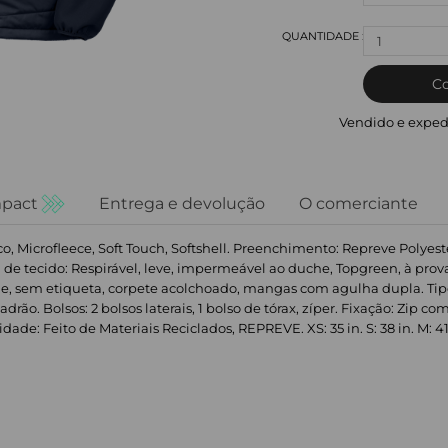
1
C
Vendido e exped
pact
Entrega e devolução
O comerciante
co, Microfleece, Soft Touch, Softshell. Preenchimento: Repreve Polye
 de tecido: Respirável, leve, impermeável ao duche, Topgreen, à pro
bide, sem etiqueta, corpete acolchoado, mangas com agulha dupla. 
rão. Bolsos: 2 bolsos laterais, 1 bolso de tórax, zíper. Fixação: Zip c
de: Feito de Materiais Reciclados, REPREVE. XS: 35 in. S: 38 in. M: 41 in