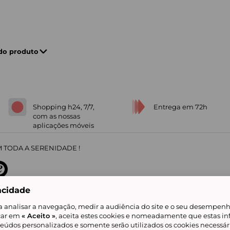
 do produto
Shopping h24, 7/7,
Entrega em 72h
com as nossas
aplicações móveis
 TODA A SERENIDADE !
acidade
sobre
31
/
5
91672
opiniões
a analisar a navegação, medir a audiência do site e o seu desempenho
icar em
« Aceito »
, aceita estes cookies e nomeadamente que estas in
teúdos personalizados e somente serão utilizados os cookies necessár