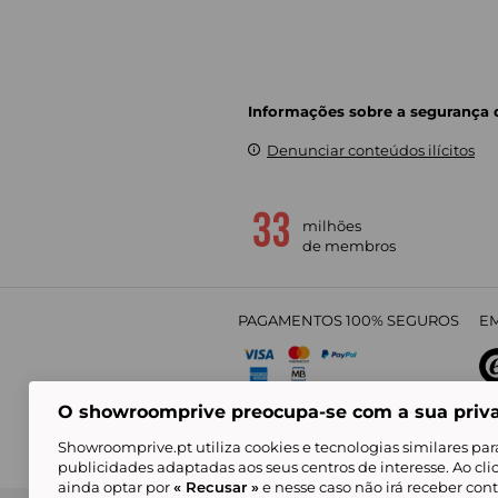
Informações sobre a segurança
Denunciar conteúdos ilícitos
milhões
de membros
PAGAMENTOS 100% SEGUROS
EM
O showroomprive preocupa-se com a sua priv
4,
Showroomprive.pt utiliza cookies e tecnologias similares par
publicidades adaptadas aos seus centros de interesse. Ao cl
ainda optar por
« Recusar »
e nesse caso não irá receber con