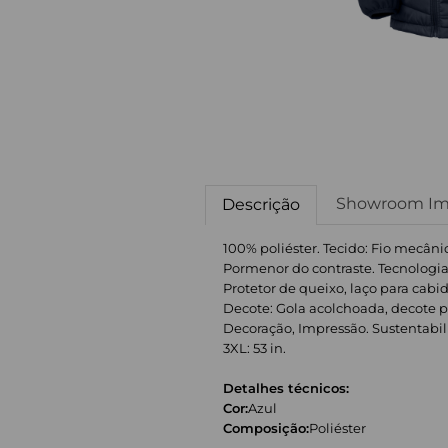
Showroom Im
Descrição
100% poliéster. Tecido: Fio mecâni
Pormenor do contraste. Tecnologia
Protetor de queixo, laço para ca
Decote: Gola acolchoada, decote pad
Decoração, Impressão. Sustentabilida
3XL: 53 in.
Detalhes técnicos:
Cor:
Azul
Composição:
Poliéster