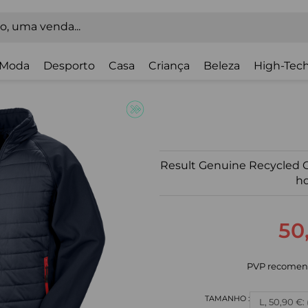
Moda
Desporto
Casa
Criança
Beleza
High-Tech
Result Genuine Recycled C
h
50
PVP recomen
L, 50,90 €: