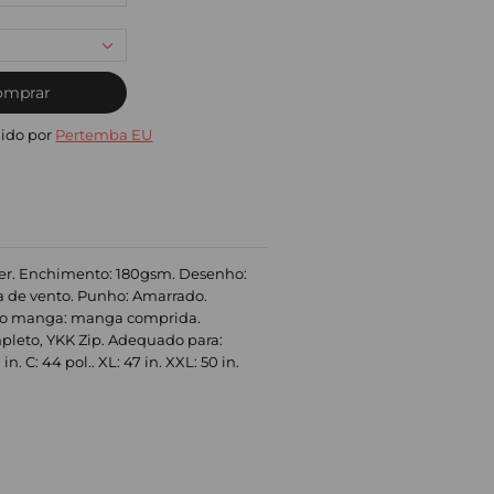
omprar
ido por
Pertemba EU
ster. Enchimento: 180gsm. Desenho:
va de vento. Punho: Amarrado.
Tipo manga: manga comprida.
ompleto, YKK Zip. Adequado para:
. C: 44 pol.. XL: 47 in. XXL: 50 in.