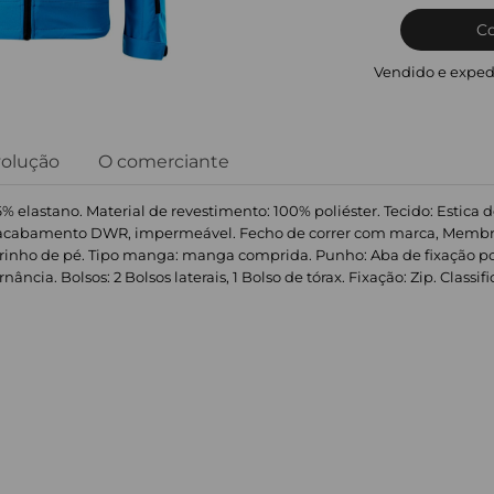
C
Vendido e exped
volução
O comerciante
6% elastano. Material de revestimento: 100% poliéster. Tecido: Estica 
el, acabamento DWR, impermeável. Fecho de correr com marca, Mem
larinho de pé. Tipo manga: manga comprida. Punho: Aba de fixação por
nância. Bolsos: 2 Bolsos laterais, 1 Bolso de tórax. Fixação: Zip. Clas