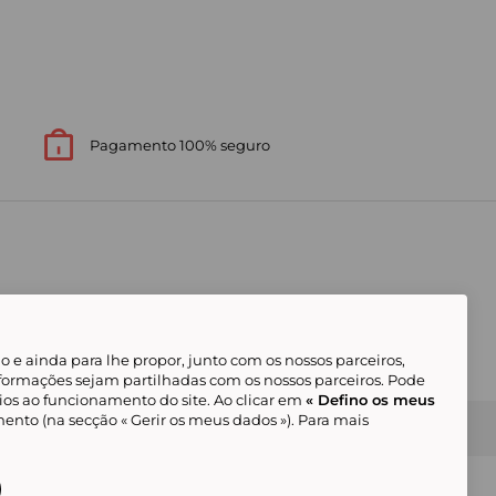
Pagamento 100% seguro
 e ainda para lhe propor, junto com os nossos parceiros,
formações sejam partilhadas com os nossos parceiros. Pode
ios ao funcionamento do site. Ao clicar em
« Defino os meus
ento (na secção « Gerir os meus dados »). Para mais
Gerir os meus cookies
Condições Gerais