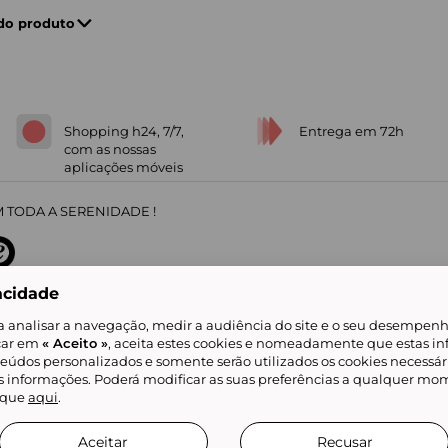
 do produto
Shopping h24, 7/7,
Entrega em 72h
com as nossas
aplicações móveis
 TODA A SERENIDADE !
acidade
sobre
31
/
5
91672
opiniões
a analisar a navegação, medir a audiência do site e o seu desempenho
icar em
« Aceito »
, aceita estes cookies e nomeadamente que estas in
teúdos personalizados e somente serão utilizados os cookies necessár
is informações. Poderá modificar as suas preferências a qualquer mom
alidade
Livro de Reclamações
Showroomprive group
Ajuda e Contacto
ketplace
Referenciação & Critérios de Classificação
Todos os nossos artigos
lique
aqui
.
tificial
Aceitar
Recusar