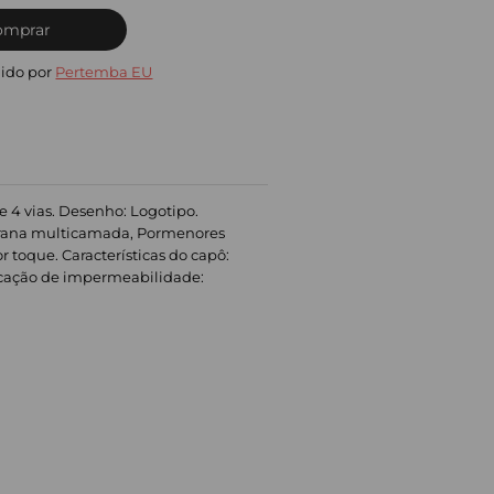
omprar
ido por
Pertemba EU
de 4 vias. Desenho: Logotipo.
brana multicamada, Pormenores
 toque. Características do capô:
sificação de impermeabilidade: