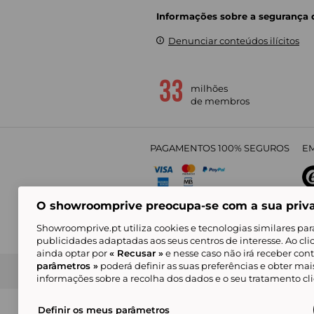
Informações sobre a segurança
Denunciar conteúdos ilícitos
milhões
de membros
PAGAMENTOS 100% SEGUROS
EM
O showroomprive preocupa-se com a sua priv
4,
Showroomprive.pt utiliza cookies e tecnologias similares par
publicidades adaptadas aos seus centros de interesse. Ao cl
ainda optar por
« Recusar »
e nesse caso não irá receber con
parâmetros »
poderá definir as suas preferências e obter ma
Condições Gerais de Venda
Política de Confidenci
de Mar
informações sobre a recolha dos dados e o seu tratamento c
Alguns visuais são gerados com inteligência ar
© Showroomprive.pt 2026
Definir os meus parâmetros