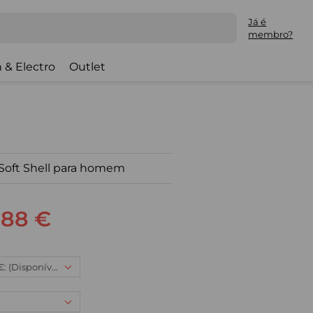
Já é
membro?
 & Electro
Outlet
 Soft Shell para homem
,88 €
2XL, 83,88 €: (Disponível)