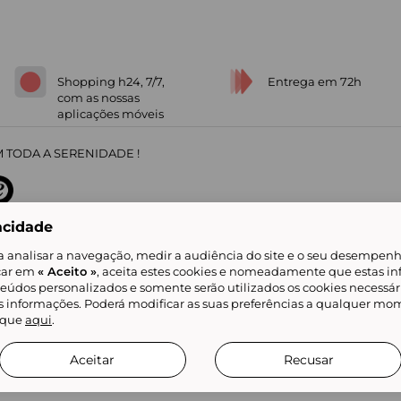
Shopping h24, 7/7,
Entrega em 72h
com as nossas
aplicações móveis
 TODA A SERENIDADE !
acidade
sobre
31
/
5
91672
opiniões
a analisar a navegação, medir a audiência do site e o seu desempenho
icar em
« Aceito »
, aceita estes cookies e nomeadamente que estas in
teúdos personalizados e somente serão utilizados os cookies necessár
is informações. Poderá modificar as suas preferências a qualquer mom
alidade
Livro de Reclamações
Showroomprive group
Ajuda e Contacto
ketplace
Referenciação & Critérios de Classificação
Todos os nossos artigos
lique
aqui
.
tificial
Aceitar
Recusar