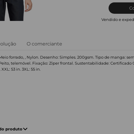
C
Vendido e exped
volução
O comerciante
: Meio forrado, , Nylon. Desenho: Simples. 200gsm. Tipo de manga: se
 Peito, telemóvel. Fixação: Zíper frontal. Sustentabilidade: Certificad
. XXL: 53 in. 3XL: 55 in.
 do produto