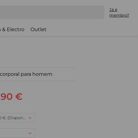
Já é
membro?
 & Electro
Outlet
corporal para homem
,90 €
XXXL, 58,90 €: (Disponível)