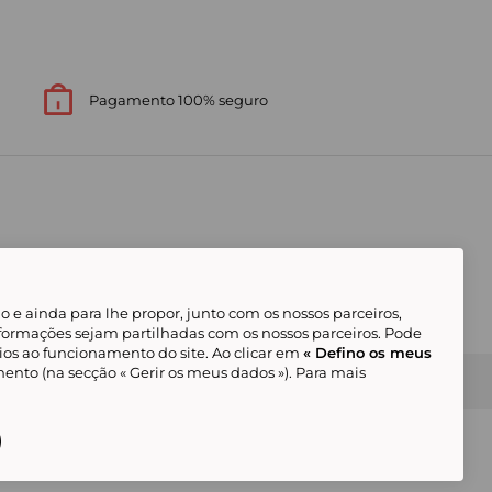
Pagamento 100% seguro
 e ainda para lhe propor, junto com os nossos parceiros,
formações sejam partilhadas com os nossos parceiros. Pode
ios ao funcionamento do site. Ao clicar em
« Defino os meus
ento (na secção « Gerir os meus dados »). Para mais
Gerir os meus cookies
Condições Gerais