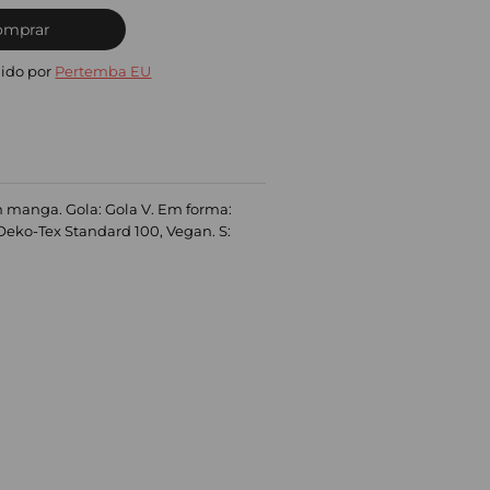
omprar
ido por
Pertemba EU
m manga. Gola: Gola V. Em forma:
o Oeko-Tex Standard 100, Vegan. S: