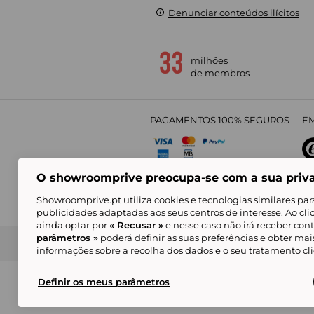
Denunciar conteúdos ilícitos
milhões
de membros
PAGAMENTOS 100% SEGUROS
EM
O showroomprive preocupa-se com a sua priv
4,
Showroomprive.pt utiliza cookies e tecnologias similares par
publicidades adaptadas aos seus centros de interesse. Ao cl
ainda optar por
« Recusar »
e nesse caso não irá receber con
parâmetros »
poderá definir as suas preferências e obter ma
Condições Gerais de Venda
Política de Confidenci
de Mar
informações sobre a recolha dos dados e o seu tratamento c
Alguns visuais são gerados com inteligência ar
© Showroomprive.pt 2026
Definir os meus parâmetros