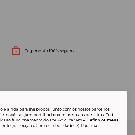
Pagamento 100% seguro
 e ainda para lhe propor, junto com os nossos parceiros,
formações sejam partilhadas com os nossos parceiros. Pode
ios ao funcionamento do site. Ao clicar em
« Defino os meus
ento (na secção « Gerir os meus dados »). Para mais
Gerir os meus cookies
Condições Gerais