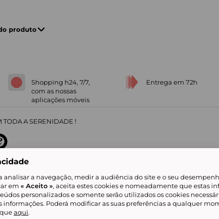
 do produto
Shopping h24, 7/7,
Entrega em 72h
com as nossas
aplicações móveis
 TODA A SERENIDADE !
acidade
sobre
31
/
5
91672
opiniões
a analisar a navegação, medir a audiência do site e o seu desempenho
icar em
« Aceito »
, aceita estes cookies e nomeadamente que estas in
teúdos personalizados e somente serão utilizados os cookies necessár
is informações. Poderá modificar as suas preferências a qualquer mom
alidade
Livro de Reclamações
Showroomprive group
Ajuda e Contacto
ketplace
Referenciação & Critérios de Classificação
Todos os nossos artigos
lique
aqui
.