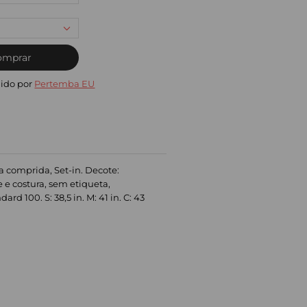
omprar
ido por
Pertemba EU
 comprida, Set-in. Decote:
e e costura, sem etiqueta,
d 100. S: 38,5 in. M: 41 in. C: 43