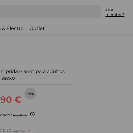
Já é
membro?
 & Electro
Outlet
mprida Planet para adultos
issexo
-15%
,90 €
dado :
46,99 €
XXXL, 39,90 €: (Disponível)