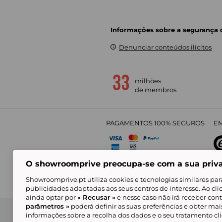
Informações sobre a segurança
Denunciar conteúdos ilícitos
milhões
de membros
PAGAMENTOS 100% SEGUROS
EM
O showroomprive preocupa-se com a sua priv
4,
Showroomprive.pt utiliza cookies e tecnologias similares par
publicidades adaptadas aos seus centros de interesse. Ao cl
ainda optar por
« Recusar »
e nesse caso não irá receber con
parâmetros »
poderá definir as suas preferências e obter ma
Condições Gerais de Venda
Política de Confidenci
de Mar
informações sobre a recolha dos dados e o seu tratamento c