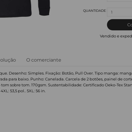
1
C
Vendido e exped
volução
O comerciante
que. Desenho: Simples. Fixação: Botão, Pull Over. Tipo manga: manga
rada para baixo. Punho: Canelada. Carcela de 2 botões, painel de cort
 tom sobre tom. 170gsm. Sustentabilidade: Certificado Oeko-Tex Standar
 4XL: 53,5 pol.. 5XL: 56 in.