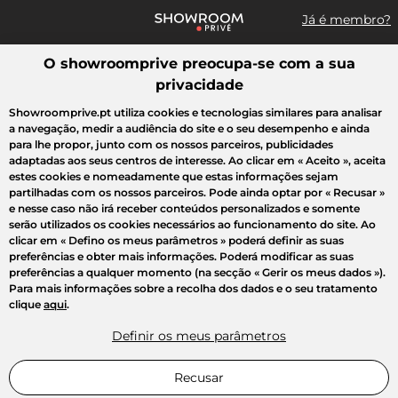
Já é membro?
O showroomprive preocupa-se com a sua
Pesquisar uma marca, um artigo, uma venda...
privacidade
Todas as vendas
Moda
Desporto
Casa
Criança
Beleza
Showroomprive.pt utiliza cookies e tecnologias similares para analisar
a navegação, medir a audiência do site e o seu desempenho e ainda
para lhe propor, junto com os nossos parceiros, publicidades
adaptadas aos seus centros de interesse. Ao clicar em
« Aceito »
, aceita
estes cookies e nomeadamente que estas informações sejam
partilhadas com os nossos parceiros. Pode ainda optar por
« Recusar »
e nesse caso não irá receber conteúdos personalizados e somente
serão utilizados os cookies necessários ao funcionamento do site. Ao
clicar em
« Defino os meus parâmetros »
poderá definir as suas
preferências e obter mais informações. Poderá modificar as suas
preferências a qualquer momento (na secção « Gerir os meus dados »).
Para mais informações sobre a recolha dos dados e o seu tratamento
clique
aqui
.
Definir os meus parâmetros
Recusar