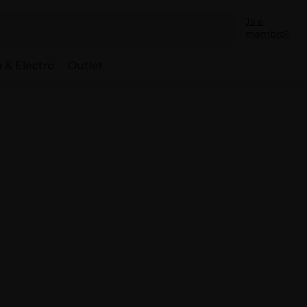
Já é
membro?
 & Electro
Outlet