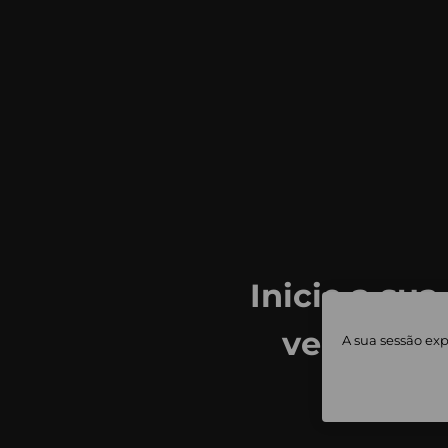
Inicie a sua
ver todas
A sua sessão exp
priv