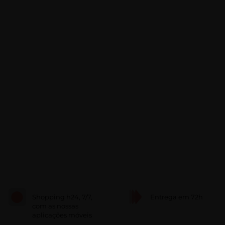
Shopping h24, 7/7,
Entrega em 72h
com as nossas
aplicações móveis