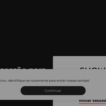
 sessão para
 as vendas
irou. Identifique-se novamente para entrar nossas vendas!
Inscreva-se ou inicie a sua 
adas
Continuar
Iniciar sessão