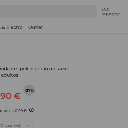
Já é
membro?
 & Electro
Outlet
ida em poli-algodão unissexo
 adultos
-27%
,90 €
dado :
40,99 €
 (Disponível)