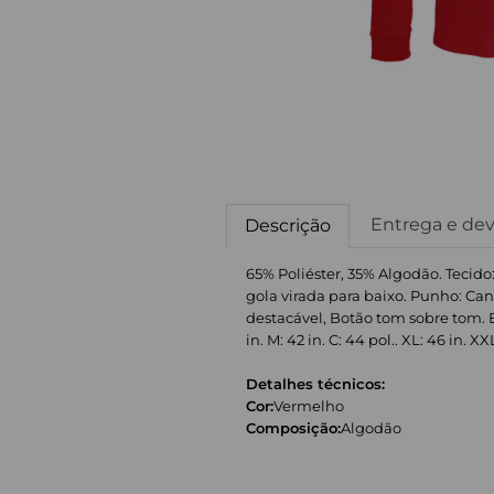
Entrega e de
Descrição
65% Poliéster, 35% Algodão. Tecid
gola virada para baixo. Punho: Can
destacável, Botão tom sobre tom. E
in. M: 42 in. C: 44 pol.. XL: 46 in. XX
Detalhes técnicos:
Cor:
Vermelho
Composição:
Algodão