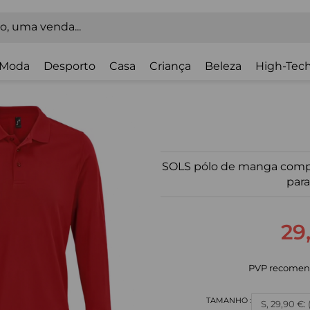
Moda
Desporto
Casa
Criança
Beleza
High-Tech
SOLS pólo de manga compr
para
29
PVP recomen
S, 29,90 €: