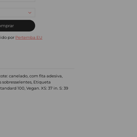
omprar
ido por
Pertemba EU
te: canelado, com fita adesiva,
s sobresselentes, Etiqueta
ndard 100, Vegan. XS: 37 in. S: 39