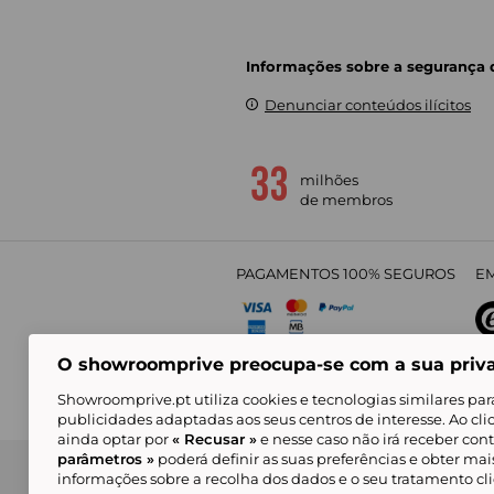
Informações sobre a segurança
Denunciar conteúdos ilícitos
milhões
de membros
PAGAMENTOS 100% SEGUROS
EM
O showroomprive preocupa-se com a sua priv
4,
Showroomprive.pt utiliza cookies e tecnologias similares par
publicidades adaptadas aos seus centros de interesse. Ao cl
ainda optar por
« Recusar »
e nesse caso não irá receber con
parâmetros »
poderá definir as suas preferências e obter ma
Condições Gerais de Venda
Política de Confidenci
de Mar
informações sobre a recolha dos dados e o seu tratamento c