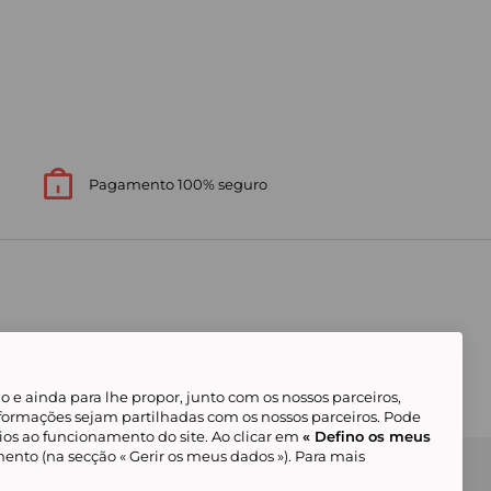
Pagamento 100% seguro
 e ainda para lhe propor, junto com os nossos parceiros,
formações sejam partilhadas com os nossos parceiros. Pode
ios ao funcionamento do site. Ao clicar em
« Defino os meus
ento (na secção « Gerir os meus dados »). Para mais
Gerir os meus cookies
Condições Gerais