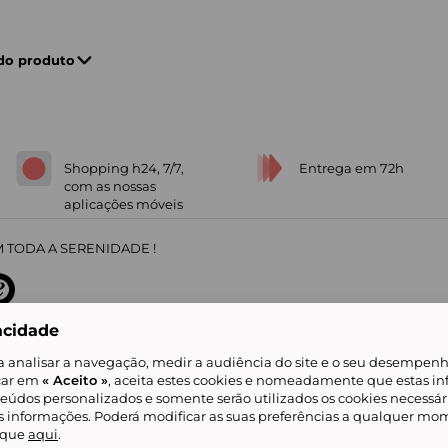
 do produto
Shopping h24, 7/7,
Entrega em 72h
com as nossas
aplicações móveis
 TODA A SERENIDADE !
acidade
sobre
31
/
5
91672
opiniões
a analisar a navegação, medir a audiência do site e o seu desempenho
icar em
« Aceito »
, aceita estes cookies e nomeadamente que estas in
teúdos personalizados e somente serão utilizados os cookies necessár
is informações. Poderá modificar as suas preferências a qualquer mom
alidade
Livro de Reclamações
Showroomprive group
Ajuda e Contacto
ketplace
Referenciação & Critérios de Classificação
Todos os nossos artigos
lique
aqui
.