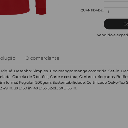
1
C
Vendido e exped
volução
O comerciante
o: Piqué. Desenho: Simples. Tipo manga: manga comprida, Set-in. Deco
elada. Carcela de 3 botões, Corte e costura, Ombros reforçados, Botõe
m forma: Regular. 200gsm. Sustentabilidade: Certificado Oeko-Tex Sta
L: 49 in. 3XL: 50 in. 4XL: 53,5 pol.. 5XL: 56 in.