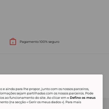
Pagamento 100% seguro
 e ainda para lhe propor, junto com os nossos parceiros,
formações sejam partilhadas com os nossos parceiros. Pode
ios ao funcionamento do site. Ao clicar em
« Defino os meus
ento (na secção « Gerir os meus dados »). Para mais
Gerir os meus cookies
Condições Gerais