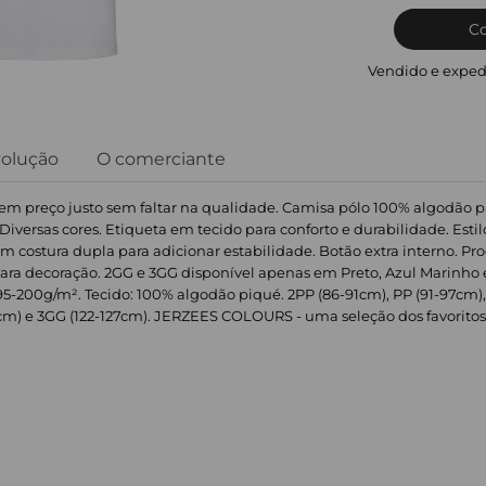
C
Vendido e exped
volução
O comerciante
 preço justo sem faltar na qualidade. Camisa pólo 100% algodão para
 Diversas cores. Etiqueta em tecido para conforto e durabilidade. Estil
m costura dupla para adicionar estabilidade. Botão extra interno. P
ara decoração. 2GG e 3GG disponível apenas em Preto, Azul Marinho 
5-200g/m². Tecido: 100% algodão piqué. 2PP (86-91cm), PP (91-97cm), 
22cm) e 3GG (122-127cm). JERZEES COLOURS - uma seleção dos favoritos,