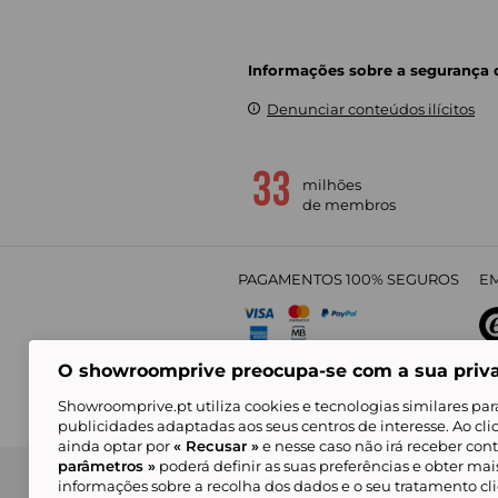
Informações sobre a segurança
Denunciar conteúdos ilícitos
milhões
de membros
PAGAMENTOS 100% SEGUROS
EM
O showroomprive preocupa-se com a sua priv
4,
Showroomprive.pt utiliza cookies e tecnologias similares par
publicidades adaptadas aos seus centros de interesse. Ao cl
ainda optar por
« Recusar »
e nesse caso não irá receber con
parâmetros »
poderá definir as suas preferências e obter ma
Condições Gerais de Venda
Política de Confidenci
de Mar
informações sobre a recolha dos dados e o seu tratamento c