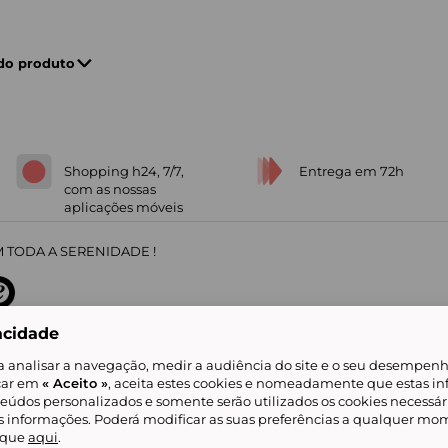
 do produto
Shopping h24, 7/7,
Entrega em 72h
com as nossas
aplicações móveis
 TODA A SERENIDADE !
acidade
sobre
31
/
5
91672
opiniões
a analisar a navegação, medir a audiência do site e o seu desempenho
icar em
« Aceito »
, aceita estes cookies e nomeadamente que estas in
teúdos personalizados e somente serão utilizados os cookies necessár
is informações. Poderá modificar as suas preferências a qualquer mom
alidade
Livro de Reclamações
Showroomprive group
Ajuda e Contacto
ketplace
Referenciação & Critérios de Classificação
Todos os nossos artigos
lique
aqui
.