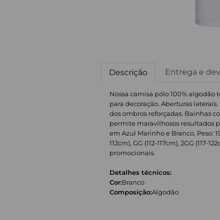
Entrega e de
Descrição
Nossa camisa pólo 100% algodão tem
para decoração. Aberturas laterais.
dos ombros reforçadas. Bainhas co
permite maravilhosos resultados p
em Azul Marinho e Branco. Peso: 19
112cm), GG (112-117cm), 2GG (117-1
promocionais.
Detalhes técnicos:
Cor:
Branco
Composição:
Algodão