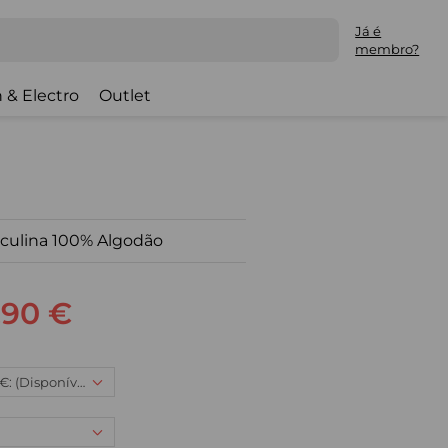
Já é
membro?
 & Electro
Outlet
culina 100% Algodão
,90 €
4XL, 29,90 €: (Disponível)