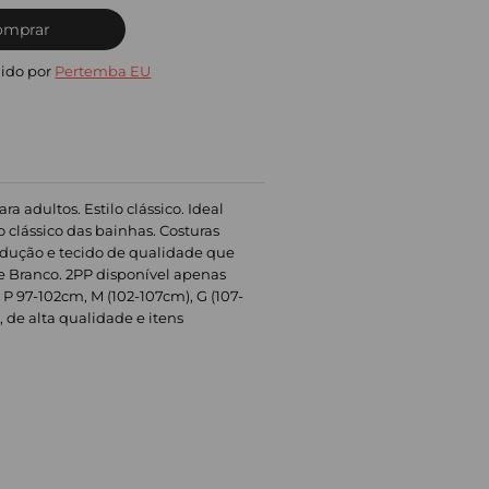
omprar
ido por
Pertemba EU
 adultos. Estilo clássico. Ideal
o clássico das bainhas. Costuras
rodução e tecido de qualidade que
e Branco. 2PP disponível apenas
P 97-102cm, M (102-107cm), G (107-
 de alta qualidade e itens