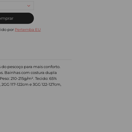
omprar
ido por
Pertemba EU
s do pescoço para mais conforto.
adas. Bainhas com costura dupla
Peso: 210-215g/m². Tecido: 65%
, 2GG 117-122cm e 3GG 122-127cm,