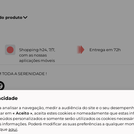
 do produto
Shopping h24, 7/7,
Entrega em 72h
com as nossas
aplicações móveis
 TODA A SERENIDADE !
acidade
sobre
31
/
5
91672
opiniões
a analisar a navegação, medir a audiência do site e o seu desempenho
icar em
« Aceito »
, aceita estes cookies e nomeadamente que estas in
teúdos personalizados e somente serão utilizados os cookies necessár
is informações. Poderá modificar as suas preferências a qualquer mom
alidade
Livro de Reclamações
Showroomprive group
Ajuda e Contacto
ketplace
Referenciação & Critérios de Classificação
Todos os nossos artigos
lique
aqui
.