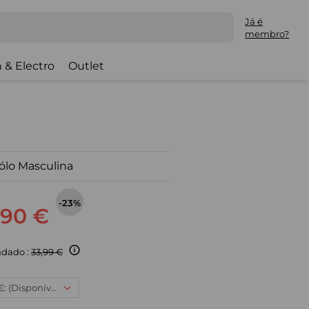
Já é
membro?
 & Electro
Outlet
ólo Masculina
-23%
,90 €
dado :
33,99 €
2XL, 25,90 €: (Disponível)