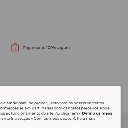
Pagamento 100% seguro
 e ainda para lhe propor, junto com os nossos parceiros,
formações sejam partilhadas com os nossos parceiros. Pode
ios ao funcionamento do site. Ao clicar em
« Defino os meus
ento (na secção « Gerir os meus dados »). Para mais
Gerir os meus cookies
Condições Gerais