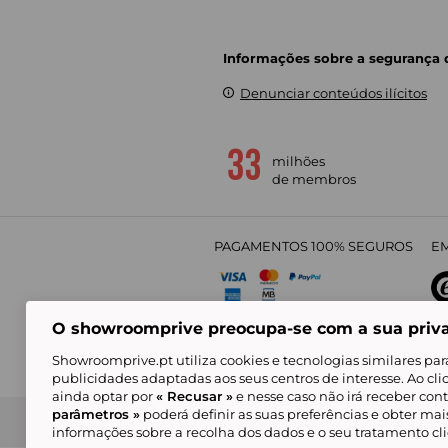
Informações sobre a segurança
Denunciar conteúdos ilícitos
milhões
de membros
PAGAMENTOS 100% SEGUROS
EM
O showroomprive preocupa-se com a sua priv
4,
Showroomprive.pt utiliza cookies e tecnologias similares par
publicidades adaptadas aos seus centros de interesse. Ao cl
ainda optar por
« Recusar »
e nesse caso não irá receber con
parâmetros »
poderá definir as suas preferências e obter ma
Condições Gerais de Venda
Política de Confidenci
de Mar
informações sobre a recolha dos dados e o seu tratamento c