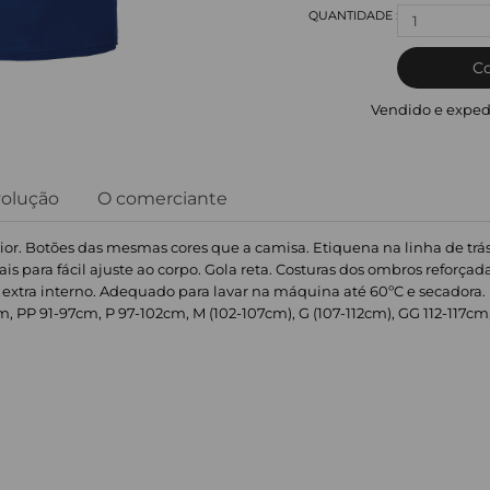
1
C
Vendido e exped
volução
O comerciante
ior. Botões das mesmas cores que a camisa. Etiquena na linha de trá
rais para fácil ajuste ao corpo. Gola reta. Costuras dos ombros reforç
 extra interno. Adequado para lavar na máquina até 60ºC e secadora. 
m, PP 91-97cm, P 97-102cm, M (102-107cm), G (107-112cm), GG 112-117cm