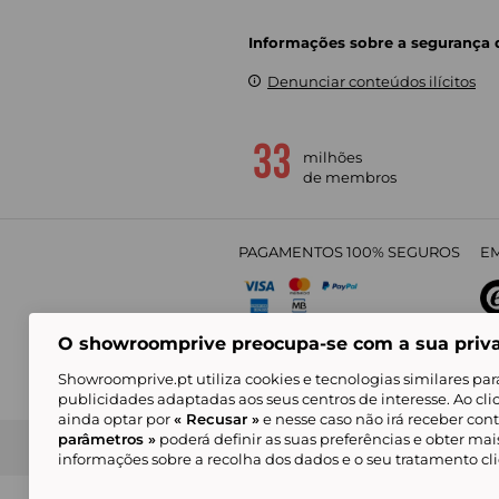
Informações sobre a segurança
Denunciar conteúdos ilícitos
milhões
de membros
PAGAMENTOS 100% SEGUROS
EM
O showroomprive preocupa-se com a sua priv
4,
Showroomprive.pt utiliza cookies e tecnologias similares par
publicidades adaptadas aos seus centros de interesse. Ao cl
ainda optar por
« Recusar »
e nesse caso não irá receber con
parâmetros »
poderá definir as suas preferências e obter ma
Condições Gerais de Venda
Política de Confidenci
de Mar
informações sobre a recolha dos dados e o seu tratamento c
Alguns visuais são gerados com inteligência ar