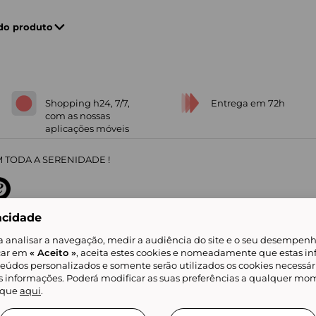
 do produto
Shopping h24, 7/7,
Entrega em 72h
com as nossas
aplicações móveis
 TODA A SERENIDADE !
acidade
sobre
31
/
5
91672
opiniões
a analisar a navegação, medir a audiência do site e o seu desempenho
icar em
« Aceito »
, aceita estes cookies e nomeadamente que estas in
teúdos personalizados e somente serão utilizados os cookies necessár
is informações. Poderá modificar as suas preferências a qualquer mom
alidade
Livro de Reclamações
Showroomprive group
Ajuda e Contacto
ketplace
Referenciação & Critérios de Classificação
Todos os nossos artigos
lique
aqui
.
tificial