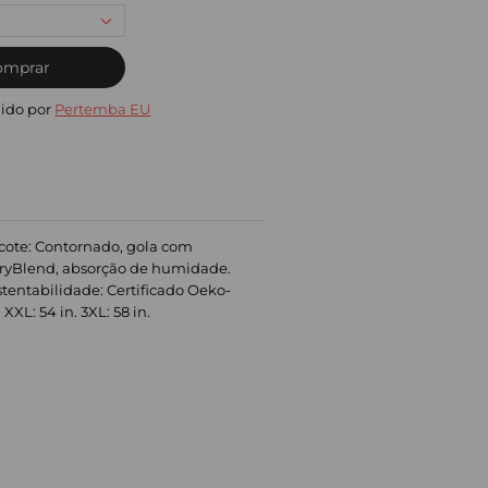
omprar
ido por
Pertemba EU
ecote: Contornado, gola com
DryBlend, absorção de humidade.
stentabilidade: Certificado Oeko-
XXL: 54 in. 3XL: 58 in.