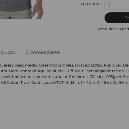
1
C
Vendido e exped
volução
O comerciante
: Jersey, peso médio. Desenho: Simples. Fixação: Botão, Pull Over. D
ta. Hem: Ponto de agulha dupla. Cuff: Welt. Tecnologia de tecido: 
acável, botão tom sobre tom, tubular. Em forma: Clássico. 205gsm. Su
 Cotton Trust, Certificado WRAP. S: 38 in. M: 42 in. C: 46 in. XL: 50 in. 