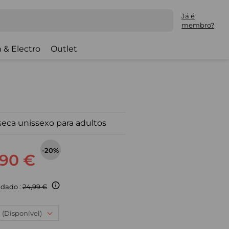
Já é
membro?
 & Electro
Outlet
 seca unissexo para adultos
-20%
,90 €
dado :
24,99 €
: (Disponível)