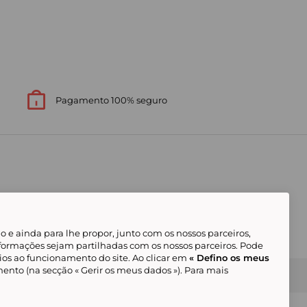
Pagamento 100% seguro
 e ainda para lhe propor, junto com os nossos parceiros,
formações sejam partilhadas com os nossos parceiros. Pode
ios ao funcionamento do site. Ao clicar em
« Defino os meus
ento (na secção « Gerir os meus dados »). Para mais
Gerir os meus cookies
Condições Gerais