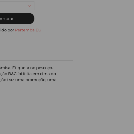
omprar
ido por
Pertemba EU
amisa. Etiqueta no pescoço.
eção B&C foi feita em cima do
oleção traz uma promoção, uma