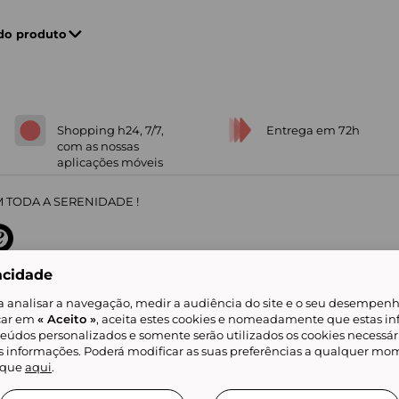
 do produto
Shopping h24, 7/7,
Entrega em 72h
com as nossas
aplicações móveis
 TODA A SERENIDADE !
acidade
sobre
31
/
5
91672
opiniões
a analisar a navegação, medir a audiência do site e o seu desempenho
icar em
« Aceito »
, aceita estes cookies e nomeadamente que estas in
teúdos personalizados e somente serão utilizados os cookies necessár
is informações. Poderá modificar as suas preferências a qualquer mom
alidade
Livro de Reclamações
Showroomprive group
Ajuda e Contacto
ketplace
Referenciação & Critérios de Classificação
Todos os nossos artigos
lique
aqui
.
tificial