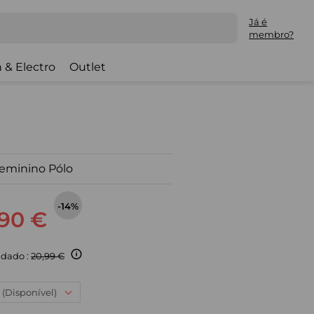
Já é
membro?
 & Electro
Outlet
eminino Pólo
-14%
,90 €
dado :
20,99 €
: (Disponível)