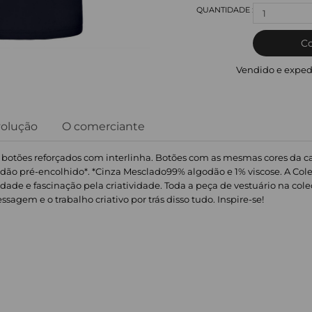
1
C
Vendido e exped
volução
O comerciante
botões reforçados com interlinha. Botões com as mesmas cores da c
godão pré-encolhido*. *Cinza Mesclado99% algodão e 1% viscose. A Col
sidade e fascinação pela criatividade. Toda a peça de vestuário na c
em e o trabalho criativo por trás disso tudo. Inspire-se!