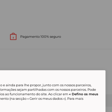
Pagamento 100% seguro
 e ainda para lhe propor, junto com os nossos parceiros,
formações sejam partilhadas com os nossos parceiros. Pode
ios ao funcionamento do site. Ao clicar em
« Defino os meus
ento (na secção « Gerir os meus dados »). Para mais
Gerir os meus cookies
Condições Gerais