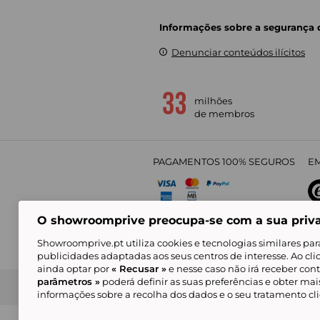
Informações sobre a segurança
Denunciar conteúdos ilícitos
milhões
de membros
PAGAMENTOS 100% SEGUROS
EM
O showroomprive preocupa-se com a sua priv
4,
Showroomprive.pt utiliza cookies e tecnologias similares par
publicidades adaptadas aos seus centros de interesse. Ao cl
ainda optar por
« Recusar »
e nesse caso não irá receber con
parâmetros »
poderá definir as suas preferências e obter ma
Condições Gerais de Venda
Política de Confidenci
de Mar
informações sobre a recolha dos dados e o seu tratamento c
Alguns visuais são gerados com inteligência ar