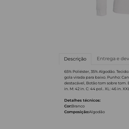
Entrega e de
Descrição
65% Poliéster, 35% Algodão. Tecid
gola virada para baixo. Punho: Can
destacável, Botão tom sobre tom. E
in. M: 42 in. C: 44 pol.. XL: 46 in. XX
Detalhes técnicos:
Cor:
Branco
Composição:
Algodão