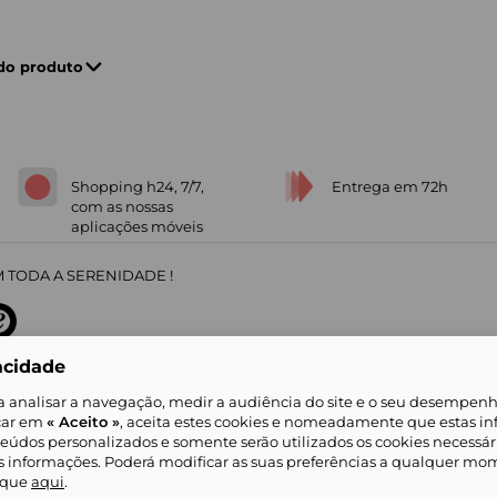
 do produto
Shopping h24, 7/7,
Entrega em 72h
com as nossas
aplicações móveis
 TODA A SERENIDADE !
acidade
sobre
31
/
5
91672
opiniões
a analisar a navegação, medir a audiência do site e o seu desempenho
icar em
« Aceito »
, aceita estes cookies e nomeadamente que estas in
teúdos personalizados e somente serão utilizados os cookies necessár
is informações. Poderá modificar as suas preferências a qualquer mom
alidade
Livro de Reclamações
Showroomprive group
Ajuda e Contacto
ketplace
Referenciação & Critérios de Classificação
Todos os nossos artigos
lique
aqui
.