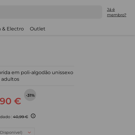
Já é
membro?
 & Electro
Outlet
ida em poli-algodão unissexo
 adultos
-31%
,90 €
dado :
40,99 €
 (Disponível)