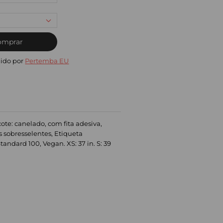
omprar
ido por
Pertemba EU
te: canelado, com fita adesiva,
s sobresselentes, Etiqueta
ndard 100, Vegan. XS: 37 in. S: 39