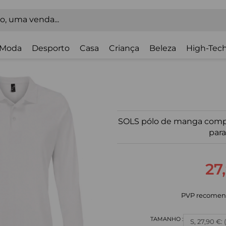
Moda
Desporto
Casa
Criança
Beleza
High-Tech
SOLS pólo de manga compr
para
27
PVP recomen
S, 27,90 €: