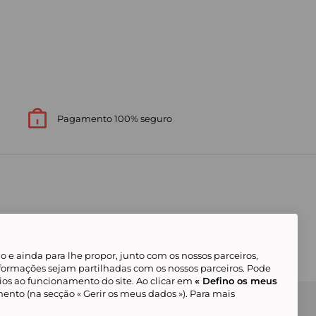
Pagamento 100% seguro
 e ainda para lhe propor, junto com os nossos parceiros,
formações sejam partilhadas com os nossos parceiros. Pode
ios ao funcionamento do site. Ao clicar em
« Defino os meus
ento (na secção « Gerir os meus dados »). Para mais
Gerir os meus cookies
Condições Gerais