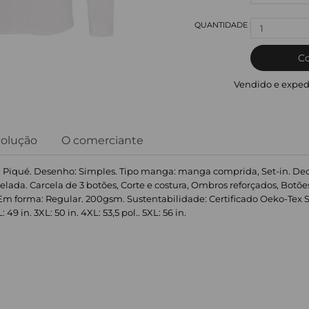
1
C
Vendido e exped
volução
O comerciante
o: Piqué. Desenho: Simples. Tipo manga: manga comprida, Set-in. Deco
elada. Carcela de 3 botões, Corte e costura, Ombros reforçados, Botõe
m forma: Regular. 200gsm. Sustentabilidade: Certificado Oeko-Tex Sta
L: 49 in. 3XL: 50 in. 4XL: 53,5 pol.. 5XL: 56 in.