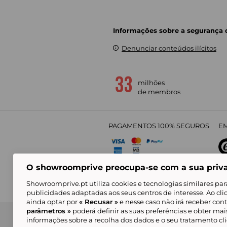
Informações sobre a segurança
Denunciar conteúdos ilícitos
milhões
de membros
PAGAMENTOS 100% SEGUROS
EM
O showroomprive preocupa-se com a sua priv
4,
Showroomprive.pt utiliza cookies e tecnologias similares par
publicidades adaptadas aos seus centros de interesse. Ao cl
ainda optar por
« Recusar »
e nesse caso não irá receber con
parâmetros »
poderá definir as suas preferências e obter ma
Condições Gerais de Venda
Política de Confidenci
de Mar
informações sobre a recolha dos dados e o seu tratamento c